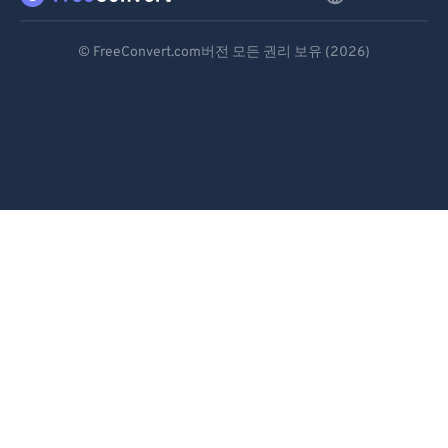
Deutsch
© FreeConvert.com버전 모든 권리 보유 (2026)
Español
Français
Português
Italiano
Dutch
日本語
简体中文
繁體中文
한국어
Svenska