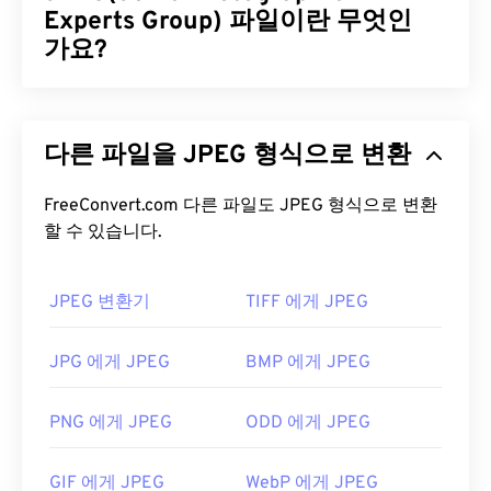
책 제작에 유용한 파일 형식입니다. 파일 이름의
Experts Group) 파일이란 무엇인
"CB"는 만화책 파일이 포함되어 있음을 나타내며,
가요?
"Z"는 ZIP 파일로 보관되었음을 나타냅니다.
JPEG(Joint Photographic Experts Group)는 사진과
CBZ 파일을 어떻게 여나요?
그래픽을 압축하는 알고리즘을 사용하는 보편적인
다른 파일을 JPEG 형식으로 변환
파일 형식입니다. JPEG가 제공하는 뛰어난 압축률
CBZ는 기본적으로 프리웨어인
CDisplay Comic
덕분에 널리 사용됩니다. 따라서 JPEG 파일은 크기
Reader
에서 열립니다.
CDisplayEx
도 훌륭한 프로그
가 비교적 작아 인터넷 전송 및 웹사이트 사용에 매우
FreeConvert.com 다른 파일도 JPEG 형식으로 변환
램입니다. 모바일에서는
Comic Rack
(Android)과
할 수 있습니다.
적합합니다. 저희의
JPEG 압축
도구를 사용하면 파
iComix
(iOS)를 사용해 보세요. Linux/Unix에서는
일 크기를 최대 80%까지 줄일 수 있습니다!
MComix를
사용해 보세요.
더 나은 압축률이 필요하다면
JPG를 WebP로
변환할
JPEG 변환기
TIFF 에게 JPEG
수 있습니다. WebP는 최신이고 압축률이 더 높은 파
CBZ는 아카이브 파일 형식이므로 변환하려면 파일
일 형식입니다.
JPG 에게 JPEG
BMP 에게 JPEG
을 추출한 후 다른 아카이브 파일 형식으로 다시 아카
JPEG 파일을 어떻게 여나요?
이브해야 합니다. 또는 파일을 추출한 후
CBZ를 JPG
PNG 에게 JPEG
ODD 에게 JPEG
로
,
CPZ를 PDF로
변환하는 등 개별적으로 다른 파일
거의 모든 이미지 뷰어 프로그램과 애플리케이션은
형식으로 변환할 수 있습니다.
JPEG 파일을 인식하고 열 수 있습니다. JPEG 파일을
GIF 에게 JPEG
WebP 에게 JPEG