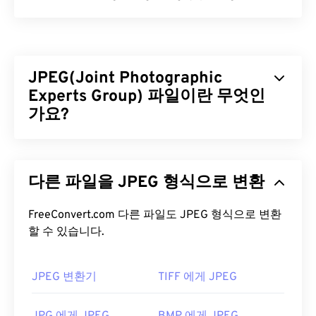
향상된 Windows 메타파일(EMF)은
Windows 메타파
일 형식(WMF)
의 후손인 비트맵 기반 파일 형식입니
다. 픽셀당 32비트로 확장된 색상 팔레트와 장치 독
JPEG(Joint Photographic
립성을 갖춘 EMF는 WMF의 16비트 파일 형식을 개선
한 형식입니다.
Experts Group) 파일이란 무엇인
가요?
EMF 파일을 어떻게 여나요?
JPEG(Joint Photographic Experts Group)는 사진과
EMF 파일을 여는 기본 프로그램은
XnView MP
이며,
그래픽을 압축하는 알고리즘을 사용하는 보편적인
여러 플랫폼에서 작동합니다. Microsoft Windows(윈
다른 파일을 JPEG 형식으로 변환
파일 형식입니다. JPEG가 제공하는 뛰어난 압축률
도우)에서는
CorelDraw Graphics Suite
가 WMF 파일
덕분에 널리 사용됩니다. 따라서 JPEG 파일은 크기
을 여는 데 많이 사용됩니다. macOS에서는
WMF
가 비교적 작아 인터넷 전송 및 웹사이트 사용에 매우
FreeConvert.com 다른 파일도 JPEG 형식으로 변환
Converter Pro를
사용해 보세요.
Adobe Illustrator
할 수 있습니다.
적합합니다. 저희의
JPEG 압축
도구를 사용하면 파
도 Windows와 macOS에서 모두 사용할 수 있는 훌륭
일 크기를 최대 80%까지 줄일 수 있습니다!
한 EMF 파일 여는 프로그램입니다.
더 나은 압축률이 필요하다면
JPG를 WebP로
변환할
JPEG 변환기
TIFF 에게 JPEG
사용할 수 있는 대체 뷰어로는 Windows에서
수 있습니다. WebP는 최신이고 압축률이 더 높은 파
PhotoFiltre Studio
,
Ability Photopaint
,
Ultimate
일 형식입니다.