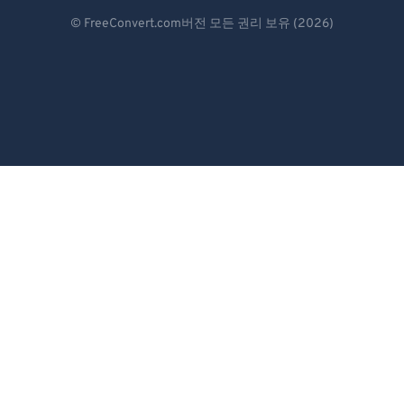
Deutsch
© FreeConvert.com버전 모든 권리 보유 (2026)
Español
Français
Português
Italiano
Dutch
日本語
简体中文
繁體中文
한국어
Svenska