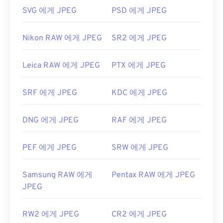
는 웹 브라우저에서 열립니다. 특정 애플리케이션을
습니다.
SVG 에게 JPEG
PSD 에게 JPEG
선택하여 파일을 열려면 마우스 오른쪽 버튼을 클릭
하고 "연결 프로그램"을 선택하세요.
Nikon RAW 에게 JPEG
SR2 에게 JPEG
개발자:
Microsoft
JPEG 파일은
Chrome
과 같은 인기 웹 브라우저,
Microsoft Photos
와 같은 Microsoft 애플리케이션,
최초 출시:
1985년 11월 20일
Leica RAW 에게 JPEG
PTX 에게 JPEG
Apple Preview
와 같은 Mac OS 애플리케이션에서
유용한 링크:
자동으로 열립니다.
https://en.wikipedia.org/wiki/ICO_(파일_형식)
SRF 에게 JPEG
KDC 에게 JPEG
개발:
Joint Photographic Experts Group
https://www.webdesignerdepot.com/2009/03/1981-
최초 출시:
1992년 9월 18일
2009 사이의 운영체계 인터페이스 디자인/
DNG 에게 JPEG
RAF 에게 JPEG
유용한 링크:
https://en.wikipedia.org/wiki/JPEG
PEF 에게 JPEG
SRW 에게 JPEG
https://www.lifewire.com/jpg-jpeg-파일-4139913
Samsung RAW 에게
Pentax RAW 에게 JPEG
JPEG
RW2 에게 JPEG
CR2 에게 JPEG