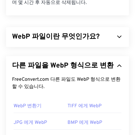
며 몇 시간 후 자동으로 삭제됩니다.
WebP 파일이란 무엇인가요?
WebP는
예측 압축을
사용하여 웹 페이지와 모바일
애플리케이션에 적합한 이미지를 생성하는 오픈 소
다른 파일을 WebP 형식으로 변환
스 파일 형식입니다. WebP 이미지는
JPEG(JPG)
및
PNG(Portable Network Graphics)
파일보다 최대
30% 더 작지만 시각적 품질은 비슷합니다. WebP 이
FreeConvert.com 다른 파일도 WebP 형식으로 변환
미지는 웹 페이지와 모바일 애플리케이션에서 빠르
할 수 있습니다.
게 로드됩니다.
WebP 변환기
TIFF 에게 WebP
WebP 파일을 어떻게 여나요?
WebP 파일을 여는 기본 프로그램은 여러 플랫폼에
JPG 에게 WebP
BMP 에게 WebP
서 작동하는
Google Chrome(크롬)
입니다. WebP 파