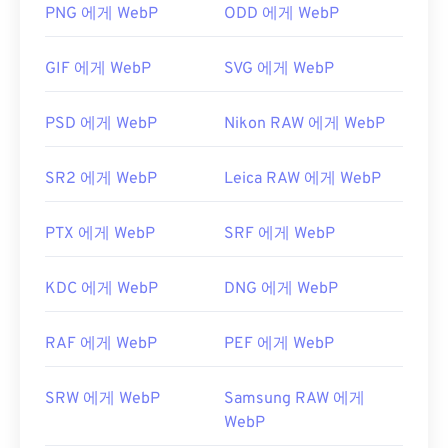
일은
GIMP
와
Microsoft Paint
에서도 자동으로 열립
PNG 에게 WebP
ODD 에게 WebP
니다. Chrome을 제외한 모든 웹 브라우저는 WebP
형식을 지원합니다.
GIF 에게 WebP
SVG 에게 WebP
다른 무료 뷰어로는
Pixelmator
와
Photopea가
있습
니다.
Corel PaintShop Pro
도 사용해 보세요.
PSD 에게 WebP
Nikon RAW 에게 WebP
IrfanView
,
Windows Photo Viewer
,
Adobe
Photoshop을
사용하기 전에 WebP 파일을 여는 플러
SR2 에게 WebP
Leica RAW 에게 WebP
그인을 설치해야 합니다.
개발자:
Google
PTX 에게 WebP
SRF 에게 WebP
최초 출시:
2010년 9월
유용한 링크:
KDC 에게 WebP
DNG 에게 WebP
WebP 압축에 대한 Google 개발자 문서
RAF 에게 WebP
PEF 에게 WebP
관련 WebP 도구:
WebP 이미지에서 색상을 선택하려면
색상 선택기를
SRW 에게 WebP
Samsung RAW 에게
사용하세요.
WebP