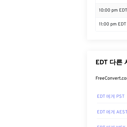
10:00 pm ED
11:00 pm EDT
EDT 다른
FreeConver
EDT 에게 PST
EDT 에게 AES