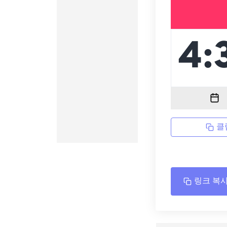
클
링크 복