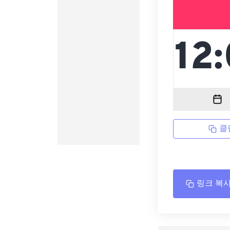
클
링크 복