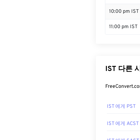
10:00 pm IST
11:00 pm IST
IST 다른
FreeConver
IST 에게 PST
IST 에게 ACST