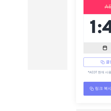
A
클
*AEDT 현재 사
링크 복