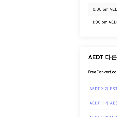
10:00 pm AE
11:00 pm AED
AEDT 다
FreeConver
AEDT 에게 PS
AEDT 에게 AE