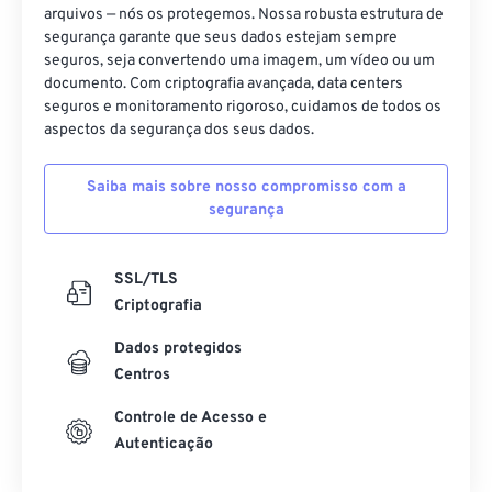
19
19
19
19
19
19
19
19
arquivos — nós os protegemos. Nossa robusta estrutura de
segurança garante que seus dados estejam sempre
20
20
20
20
20
20
20
20
seguros, seja convertendo uma imagem, um vídeo ou um
21
21
21
21
21
21
21
21
documento. Com criptografia avançada, data centers
seguros e monitoramento rigoroso, cuidamos de todos os
22
22
22
22
22
22
22
22
aspectos da segurança dos seus dados.
23
23
23
23
23
23
23
23
Saiba mais sobre nosso compromisso com a
24
24
24
24
24
24
segurança
25
25
25
25
25
25
26
26
26
26
26
26
SSL/TLS
Criptografia
27
27
27
27
27
27
28
28
28
28
28
28
Dados protegidos
Centros
29
29
29
29
29
29
Controle de Acesso e
30
30
30
30
30
30
Autenticação
31
31
31
31
31
31