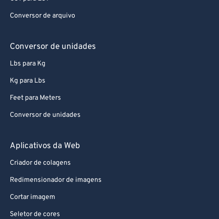
72
72
Conversor de arquivo
73
73
74
74
Conversor de unidades
75
75
Lbs para Kg
76
76
Kg para Lbs
77
77
Feet para Meters
78
78
Conversor de unidades
79
79
80
80
Aplicativos da Web
81
81
Criador de colagens
82
82
Redimensionador de imagens
83
83
Cortar imagem
84
84
Seletor de cores