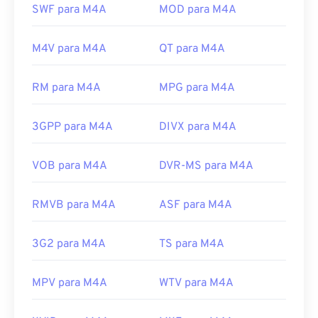
reprodução de áudio conhecidos, incluindo
iTunes
,
SWF para M4A
MOD para M4A
QuickTime
e
Windows Media Player
. Para usuários
da Apple, o iTunes é o programa padrão para abrir
M4V para M4A
QT para M4A
arquivos M4A. Para usuários do Windows, o
programa padrão é o Windows Media Player. Os
usuários também podem visualizar arquivos M4A
RM para M4A
MPG para M4A
destacando o arquivo e pressionando a barra de
espaço.
3GPP para M4A
DIVX para M4A
Além disso, o M4A abre no
VLC media player
,
Adobe Premiere Pro
,
Elmedia Player
,
Winamp
e
VOB para M4A
DVR-MS para M4A
vários outros programas.
Desenvolvido por:
ISO
/
IEC
,
Moving Pictures
RMVB para M4A
ASF para M4A
Experts Group
Lançamento inicial:
2001
3G2 para M4A
TS para M4A
Links úteis:
MPV para M4A
WTV para M4A
https://en.wikipedia.org/wiki/MPEG-4_Part_14
https://www.loc.gov/preservation/digital/formats/fdd/