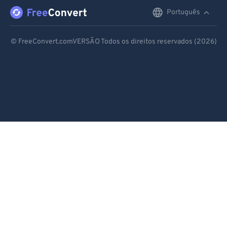
98
98
Português
English
99
99
Deutsch
© FreeConvert.comVERSÃO Todos os direitos reservados (2026)
Español
Français
Português
Italiano
Dutch
日本語
简体中文
繁體中文
한국어