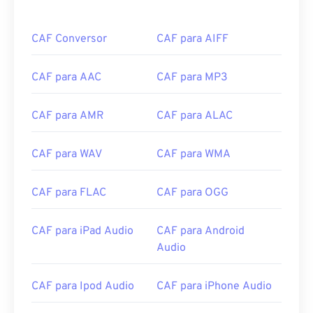
CAF Conversor
CAF para AIFF
CAF para AAC
CAF para MP3
CAF para AMR
CAF para ALAC
00
00
00
00
00
00
00
00
CAF para WAV
CAF para WMA
00
00
00
00
00
00
00
00
CAF para FLAC
CAF para OGG
01
01
01
01
01
01
01
01
02
02
02
02
02
02
02
02
CAF para iPad Audio
CAF para Android
Audio
03
03
03
03
03
03
03
03
04
04
04
04
04
04
04
04
CAF para Ipod Audio
CAF para iPhone Audio
05
05
05
05
05
05
05
05