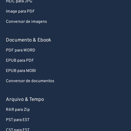
HEIC para JPG
59
59
59
59
59
59
Image para PDF
60
60
Conversor de imagens
61
61
62
62
Documento & Ebook
63
63
PDF para WORD
64
64
EPUB para PDF
65
65
EPUB para MOBI
66
66
Conversor de documentos
67
67
68
68
Arquivo & Tempo
69
69
RAR para Zip
70
70
PST para EST
71
71
CST para EST