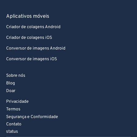
85
85
86
86
Aplicativos móveis
87
87
Criador de colagens Android
88
88
Criador de colagens iOS
89
89
Conversor de imagens Android
90
90
Conversor de imagens iOS
91
91
Sobre nós
92
92
Blog
93
93
Doar
94
94
Privacidade
95
95
Termos
Segurança e Conformidade
96
96
Contato
97
97
status