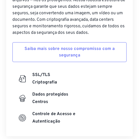
19
19
19
19
19
19
19
19
arquivos — nós os protegemos. Nossa robusta estrutura de
segurança garante que seus dados estejam sempre
20
20
20
20
20
20
20
20
seguros, seja convertendo uma imagem, um vídeo ou um
documento. Com criptografia avançada, data centers
21
21
21
21
21
21
21
21
seguros e monitoramento rigoroso, cuidamos de todos os
22
22
22
22
22
22
22
22
aspectos da segurança dos seus dados.
23
23
23
23
23
23
23
23
Saiba mais sobre nosso compromisso com a
24
24
24
24
24
24
segurança
25
25
25
25
25
25
26
26
26
26
26
26
SSL/TLS
Criptografia
27
27
27
27
27
27
Dados protegidos
28
28
28
28
28
28
Centros
29
29
29
29
29
29
Controle de Acesso e
30
30
30
30
30
30
Autenticação
31
31
31
31
31
31
32
32
32
32
32
32