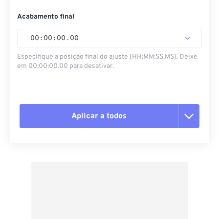
Acabamento final
00
:
00
:
00
.
00
Especifique a posição final do ajuste (HH:MM:SS.MS). Deixe
em 00:00:00.00 para desativar.
Aplicar a todos
Redefinir todas as opções
Aplicar a partir da predefinição
Salvar como predefinição