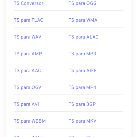
TS Conversor
TS para OGG
TS para FLAC
TS para WMA
TS para WAV
TS para ALAC
00
00
00
00
00
00
00
00
TS para AMR
TS para MP3
TS para AAC
TS para AIFF
00
00
00
00
00
00
00
00
01
01
01
01
01
01
01
01
TS para OGV
TS para MP4
02
02
02
02
02
02
02
02
TS para AVI
TS para 3GP
03
03
03
03
03
03
03
03
04
04
04
04
04
04
04
04
TS para WEBM
TS para MKV
05
05
05
05
05
05
05
05