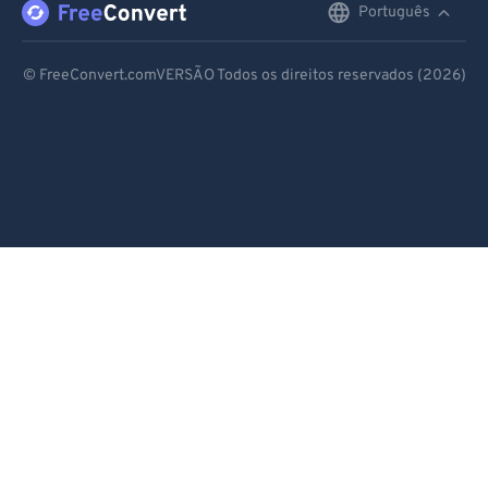
Português
English
99
99
Deutsch
© FreeConvert.comVERSÃO Todos os direitos reservados (2026)
Español
Français
Português
Italiano
Dutch
日本語
简体中文
繁體中文
한국어