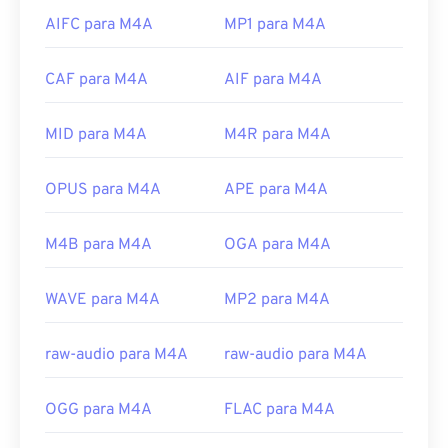
da Apple, o iTunes é o programa padrão para abrir
AIFC para M4A
MP1 para M4A
arquivos M4A. Para usuários do Windows, o
programa padrão é o Windows Media Player. Os
usuários também podem visualizar arquivos M4A
CAF para M4A
AIF para M4A
destacando o arquivo e pressionando a barra de
espaço.
MID para M4A
M4R para M4A
Além disso, o M4A abre no
VLC media player
,
Adobe Premiere Pro
,
Elmedia Player
,
Winamp
e
OPUS para M4A
APE para M4A
vários outros programas.
Desenvolvido por:
ISO
/
IEC
,
Moving Pictures
M4B para M4A
OGA para M4A
Experts Group
Lançamento inicial:
2001
WAVE para M4A
MP2 para M4A
Links úteis:
raw-audio para M4A
raw-audio para M4A
https://en.wikipedia.org/wiki/MPEG-4_Part_14
https://www.loc.gov/preservation/digital/formats/fdd/
OGG para M4A
FLAC para M4A