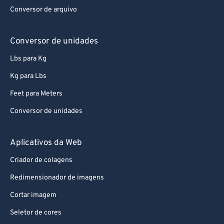
72
72
Conversor de arquivo
73
73
74
74
Conversor de unidades
75
75
Lbs para Kg
76
76
Kg para Lbs
77
77
Feet para Meters
78
78
Conversor de unidades
79
79
80
80
Aplicativos da Web
81
81
Criador de colagens
82
82
Redimensionador de imagens
83
83
Cortar imagem
84
84
Seletor de cores