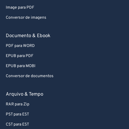
59
59
59
59
59
59
Image para PDF
60
60
Conversor de imagens
61
61
62
62
Documento & Ebook
63
63
PDF para WORD
64
64
EPUB para PDF
65
65
EPUB para MOBI
66
66
Conversor de documentos
67
67
68
68
Arquivo & Tempo
69
69
RAR para Zip
70
70
PST para EST
71
71
CST para EST