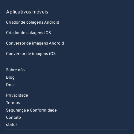
85
85
86
86
Aplicativos móveis
87
87
Criador de colagens Android
88
88
Criador de colagens iOS
89
89
Conversor de imagens Android
90
90
Conversor de imagens iOS
91
91
Sobre nós
92
92
Blog
93
93
Doar
94
94
Privacidade
95
95
Termos
Segurança e Conformidade
96
96
Contato
97
97
status
98
98