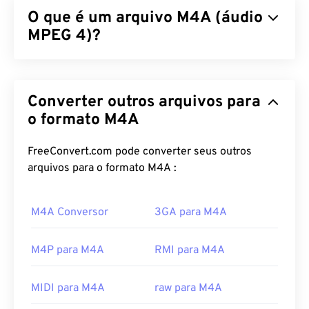
O que é um arquivo M4A (áudio
MPEG 4)?
O MPEG 4 Audio (M4A) compacta e codifica
arquivos de áudio usando um dos dois algoritmos
Converter outros arquivos para
de codificação e decodificação:
Advanced Audio
Coding (AAC)
ou
o formato M4A
Apple Lossless Audio Codec
(ALAC)
. Os arquivos M4A são menores em
tamanho e, ao mesmo tempo, melhores em
FreeConvert.com pode converter seus outros
qualidade do que os arquivos
MP3
, com os quais
arquivos para o formato M4A :
compartilham mais semelhanças, em
comparação
com todos os outros formatos de arquivo de áudio.
M4A Conversor
3GA para M4A
Como abrir um arquivo M4A?
M4P para M4A
RMI para M4A
Arquivos M4A abrem na maioria dos programas de
reprodução de áudio conhecidos, incluindo
iTunes
,
MIDI para M4A
raw para M4A
QuickTime
e
Windows Media Player
. Para usuários