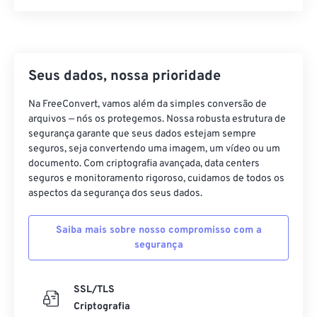
21
21
21
21
21
21
21
21
22
22
22
22
22
22
22
22
23
23
23
23
23
23
23
23
24
24
24
24
24
24
Seus dados, nossa prioridade
25
25
25
25
25
25
Na FreeConvert, vamos além da simples conversão de
arquivos — nós os protegemos. Nossa robusta estrutura de
26
26
26
26
26
26
segurança garante que seus dados estejam sempre
27
27
27
27
27
27
seguros, seja convertendo uma imagem, um vídeo ou um
documento. Com criptografia avançada, data centers
28
28
28
28
28
28
seguros e monitoramento rigoroso, cuidamos de todos os
29
29
29
29
29
29
aspectos da segurança dos seus dados.
30
30
30
30
30
30
Saiba mais sobre nosso compromisso com a
31
31
31
31
31
31
segurança
32
32
32
32
32
32
33
33
33
33
33
33
SSL/TLS
Criptografia
34
34
34
34
34
34