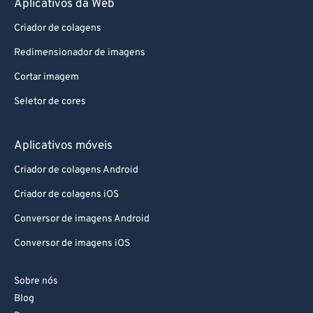
Aplicativos da Web
87
87
88
88
Criador de colagens
89
89
Redimensionador de imagens
90
90
Cortar imagem
91
91
Seletor de cores
92
92
Aplicativos móveis
93
93
94
94
Criador de colagens Android
95
95
Criador de colagens iOS
96
96
Conversor de imagens Android
97
97
Conversor de imagens iOS
98
98
Sobre nós
99
99
Blog