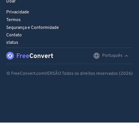
Doar
Privacidade
Termos
Segurança e Conformidade
Contato
status
Português
English
Deutsch
© FreeConvert.comVERSÃO Todos os direitos reservados (2026)
Español
Français
Português
Italiano
Dutch