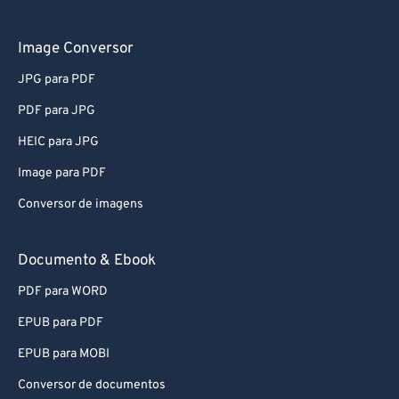
61
61
62
62
Image Conversor
63
63
JPG para PDF
64
64
PDF para JPG
65
65
HEIC para JPG
66
66
Image para PDF
67
67
Conversor de imagens
68
68
69
69
Documento & Ebook
70
70
PDF para WORD
71
71
EPUB para PDF
72
72
EPUB para MOBI
73
73
Conversor de documentos