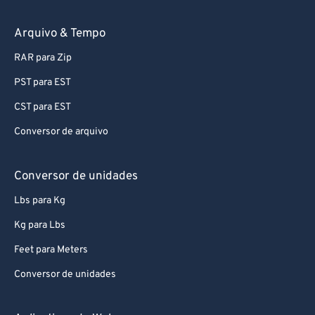
74
74
75
75
Arquivo & Tempo
76
76
RAR para Zip
77
77
PST para EST
78
78
CST para EST
79
79
Conversor de arquivo
80
80
81
81
Conversor de unidades
82
82
Lbs para Kg
83
83
Kg para Lbs
84
84
Feet para Meters
85
85
Conversor de unidades
86
86