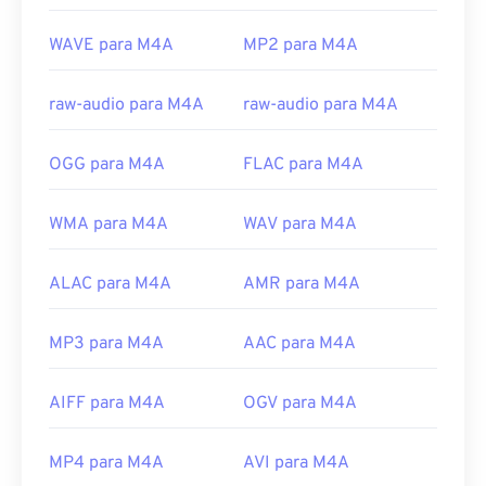
Experts Group
Lançamento inicial:
2001
WAVE para M4A
MP2 para M4A
Links úteis:
raw-audio para M4A
raw-audio para M4A
https://en.wikipedia.org/wiki/MPEG-4_Part_14
https://www.loc.gov/preservation/digital/formats/fdd/
OGG para M4A
FLAC para M4A
WMA para M4A
WAV para M4A
ALAC para M4A
AMR para M4A
MP3 para M4A
AAC para M4A
AIFF para M4A
OGV para M4A
MP4 para M4A
AVI para M4A