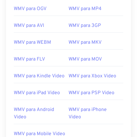
WMV para OGV
WMV para MP4
WMV para AVI
WMV para 3GP
00
00
00
00
00
00
00
00
WMV para WEBM
WMV para MKV
00
00
00
00
00
00
00
00
WMV para FLV
WMV para MOV
01
01
01
01
01
01
01
01
WMV para Kindle Video
WMV para Xbox Video
02
02
02
02
02
02
02
02
03
03
03
03
03
03
03
03
WMV para iPad Video
WMV para PSP Video
04
04
04
04
04
04
04
04
05
05
05
05
05
05
05
05
WMV para Android
WMV para iPhone
Video
Video
06
06
06
06
06
06
06
06
07
07
07
07
07
07
07
07
WMV para Mobile Video