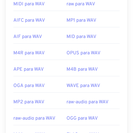
Windows Media Player
. Alternativamente,
MIDI para WAV
raw para WAV
programas como
iTunes
,
VLC Media Player
e
QuickTime
também podem ser usados ​​para abrir e
AIFC para WAV
MP1 para WAV
reproduzir arquivos WAV.
Devido à qualidade superior e sem compressão
AIF para WAV
MID para WAV
dos arquivos
WAV
, eles são adequados para
importação em programas de edição, produção e
manipulação musical.
O UltraMixer
é um software
M4R para WAV
OPUS para WAV
multi-sistema operacional para DJs, no qual
arquivos WAV funcionam bem.
O Elmedia Player
APE para WAV
M4B para WAV
também suporta arquivos WAV.
Desenvolvido por:
Microsoft
,
IBM
OGA para WAV
WAVE para WAV
Lançamento inicial:
1991
MP2 para WAV
raw-audio para WAV
Links úteis:
https://en.wikipedia.org/wiki/WAV
raw-audio para WAV
OGG para WAV
https://www.techopedia.com/definition/12636/wavefor
audio-wav