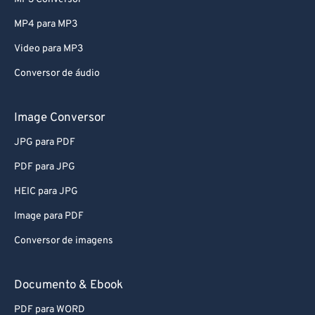
54
54
54
54
54
54
MP4 para MP3
55
55
55
55
55
55
Video para MP3
56
56
56
56
56
56
Conversor de áudio
57
57
57
57
57
57
58
58
58
58
58
58
Image Conversor
59
59
59
59
59
59
JPG para PDF
60
60
PDF para JPG
61
61
HEIC para JPG
62
62
Image para PDF
63
63
Conversor de imagens
64
64
65
65
Documento & Ebook
66
66
PDF para WORD