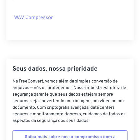
14
14
14
14
14
14
14
14
15
15
15
15
15
15
15
15
WAV Compressor
16
16
16
16
16
16
16
16
17
17
17
17
17
17
17
17
18
18
18
18
18
18
18
18
19
19
19
19
19
19
19
19
20
20
20
20
20
20
20
20
Seus dados, nossa prioridade
21
21
21
21
21
21
21
21
Na FreeConvert, vamos além da simples conversão de
22
22
22
22
22
22
22
22
arquivos — nós os protegemos. Nossa robusta estrutura de
segurança garante que seus dados estejam sempre
23
23
23
23
23
23
23
23
seguros, seja convertendo uma imagem, um vídeo ou um
24
24
24
24
24
24
documento. Com criptografia avançada, data centers
seguros e monitoramento rigoroso, cuidamos de todos os
25
25
25
25
25
25
aspectos da segurança dos seus dados.
26
26
26
26
26
26
Saiba mais sobre nosso compromisso com a
27
27
27
27
27
27