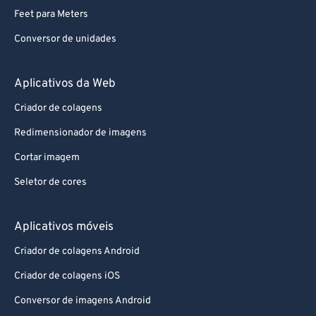
80
80
Feet para Meters
81
81
Conversor de unidades
82
82
83
83
Aplicativos da Web
84
84
Criador de colagens
85
85
Redimensionador de imagens
86
86
Cortar imagem
87
87
Seletor de cores
88
88
89
89
Aplicativos móveis
90
90
Criador de colagens Android
91
91
Criador de colagens iOS
92
92
Conversor de imagens Android