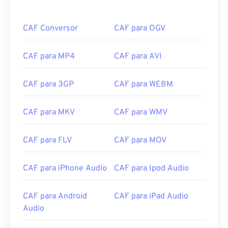
CAF Conversor
CAF para OGV
CAF para MP4
CAF para AVI
CAF para 3GP
CAF para WEBM
CAF para MKV
CAF para WMV
CAF para FLV
CAF para MOV
CAF para iPhone Audio
CAF para Ipod Audio
00
00
00
00
00
00
00
00
CAF para Android
CAF para iPad Audio
Audio
00
00
00
00
00
00
00
00