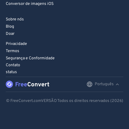
93
93
Conversor de imagens iOS
94
94
Sobre nós
95
95
Blog
96
96
Doar
97
97
Privacidade
98
98
Termos
Segurança e Conformidade
99
99
Contato
status
Português
English
Deutsch
© FreeConvert.comVERSÃO Todos os direitos reservados (2026)
Español
Français