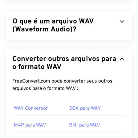
O que é um arquivo WAV
(Waveform Audio)?
Waveform Audio (WAV) é o formato de áudio digital
mais popular para arquivos de áudio não
Converter outros arquivos para
compactados. WAV é o resultado da iteração entre
IBM e Windows de um
o formato WAV
Resource Interchange File
Format (RIFF)
. Os arquivos WAV são muito
maiores que os arquivos
M4A
e
MP3
, o que os
FreeConvert.com pode converter seus outros
torna menos práticos para uso doméstico em
arquivos para o formato WAV :
players portáteis. Sua qualidade, no entanto,
supera a de M4A e MP3.
WAV Conversor
3GA para WAV
Como abrir um arquivo WAV?
M4P para WAV
RMI para WAV
O player padrão para abrir arquivos WAV é
o