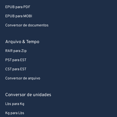
67
67
EPUB para PDF
68
68
EPUB para MOBI
69
69
Conversor de documentos
70
70
71
71
Arquivo & Tempo
72
72
RAR para Zip
73
73
PST para EST
74
74
CST para EST
75
75
Conversor de arquivo
76
76
77
77
Conversor de unidades
78
78
Lbs para Kg
79
79
Kg para Lbs