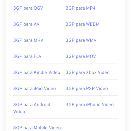
3GP para OGV
3GP para MP4
3GP para AVI
3GP para WEBM
00
00
00
00
00
00
00
00
3GP para MKV
3GP para WMV
00
00
00
00
00
00
00
00
3GP para FLV
3GP para MOV
01
01
01
01
01
01
01
01
3GP para Kindle Video
3GP para Xbox Video
02
02
02
02
02
02
02
02
03
03
03
03
03
03
03
03
3GP para iPad Video
3GP para PSP Video
04
04
04
04
04
04
04
04
05
05
05
05
05
05
05
05
3GP para Android
3GP para iPhone Video
Video
06
06
06
06
06
06
06
06
07
07
07
07
07
07
07
07
3GP para Mobile Video