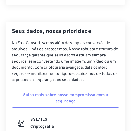
21
21
21
21
21
21
21
21
22
22
22
22
22
22
22
22
23
23
23
23
23
23
23
23
24
24
24
24
24
24
Seus dados, nossa prioridade
25
25
25
25
25
25
Na FreeConvert, vamos além da simples conversão de
arquivos — nós os protegemos. Nossa robusta estrutura de
26
26
26
26
26
26
segurança garante que seus dados estejam sempre
27
27
27
27
27
27
seguros, seja convertendo uma imagem, um vídeo ou um
documento. Com criptografia avançada, data centers
28
28
28
28
28
28
seguros e monitoramento rigoroso, cuidamos de todos os
29
29
29
29
29
29
aspectos da segurança dos seus dados.
30
30
30
30
30
30
Saiba mais sobre nosso compromisso com a
31
31
31
31
31
31
segurança
32
32
32
32
32
32
33
33
33
33
33
33
SSL/TLS
Criptografia
34
34
34
34
34
34