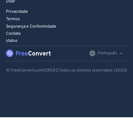
Doar
Privacidade
Termos
Segurança e Conformidade
Contato
status
Português
English
Deutsch
© FreeConvert.comVERSÃO Todos os direitos reservados (2026)
Español
Français
Português
Italiano
Dutch