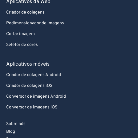
Aplicativos da Web
87
87
88
88
Criador de colagens
89
89
Redimensionador de imagens
90
90
Cortar imagem
91
91
Seletor de cores
92
92
Aplicativos móveis
93
93
94
94
Criador de colagens Android
95
95
Criador de colagens iOS
96
96
Conversor de imagens Android
97
97
Conversor de imagens iOS
98
98
Sobre nós
99
99
Blog