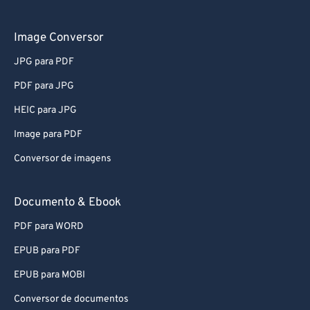
61
61
62
62
Image Conversor
63
63
JPG para PDF
64
64
PDF para JPG
65
65
HEIC para JPG
66
66
Image para PDF
67
67
Conversor de imagens
68
68
69
69
Documento & Ebook
70
70
PDF para WORD
71
71
EPUB para PDF
72
72
EPUB para MOBI
73
73
Conversor de documentos