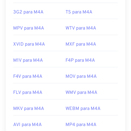
Experts Group
https://en.wikipedia.org/wiki/3GP_and_3G2
Lançamento inicial:
2001
3G2 para M4A
TS para M4A
https://www.3gpp.org/
Links úteis:
MPV para M4A
WTV para M4A
https://en.wikipedia.org/wiki/MPEG-4_Part_14
https://www.loc.gov/preservation/digital/formats/fdd/
XVID para M4A
MXF para M4A
M1V para M4A
F4P para M4A
F4V para M4A
MOV para M4A
FLV para M4A
WMV para M4A
MKV para M4A
WEBM para M4A
AVI para M4A
MP4 para M4A