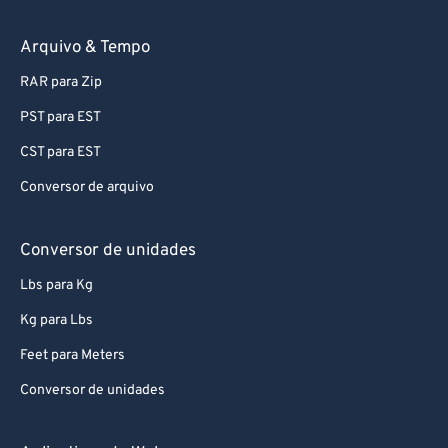
74
74
75
75
Arquivo & Tempo
76
76
RAR para Zip
77
77
PST para EST
78
78
CST para EST
79
79
Conversor de arquivo
80
80
81
81
Conversor de unidades
82
82
Lbs para Kg
83
83
Kg para Lbs
84
84
Feet para Meters
85
85
Conversor de unidades
86
86