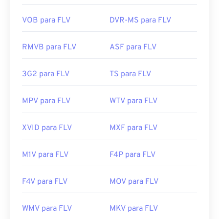
a abertura do FLV incluem
o VLC Media Player
,
o
Zoom Player
,
o RealNetworks RealPlayer Cloud
,
o
VOB para FLV
DVR-MS para FLV
Eltima Elmedia Player
e
outros
.
Desenvolvido por:
Adobe
RMVB para FLV
ASF para FLV
Lançamento inicial:
2003
3G2 para FLV
TS para FLV
Links úteis:
https://en.wikipedia.org/wiki/Flash_Video
MPV para FLV
WTV para FLV
https://www.lifewire.com/flv-file
XVID para FLV
MXF para FLV
M1V para FLV
F4P para FLV
F4V para FLV
MOV para FLV
WMV para FLV
MKV para FLV