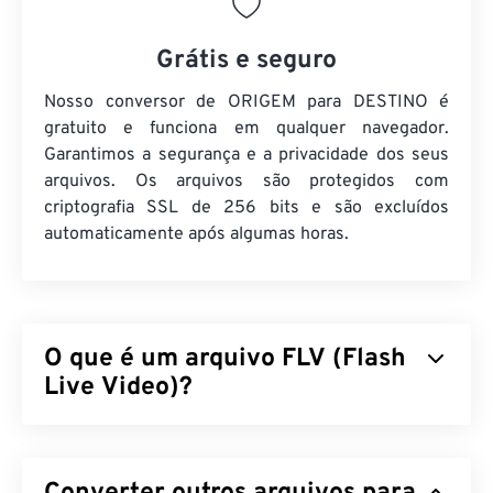
Grátis e seguro
Nosso conversor de ORIGEM para DESTINO é
gratuito e funciona em qualquer navegador.
Garantimos a segurança e a privacidade dos seus
arquivos. Os arquivos são protegidos com
criptografia SSL de 256 bits e são excluídos
automaticamente após algumas horas.
O que é um arquivo FLV (Flash
Live Video)?
O Flash Live Video (FLV) é, como o nome sugere,
um tipo de vídeo
em Flash
. É um formato popular
que oferece conteúdo multimídia de alta qualidade