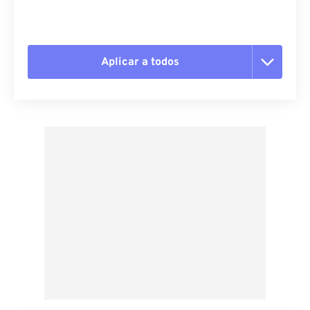
Aplicar a todos
Redefinir todas as opções
Aplicar a partir da predefinição
Salvar como predefinição