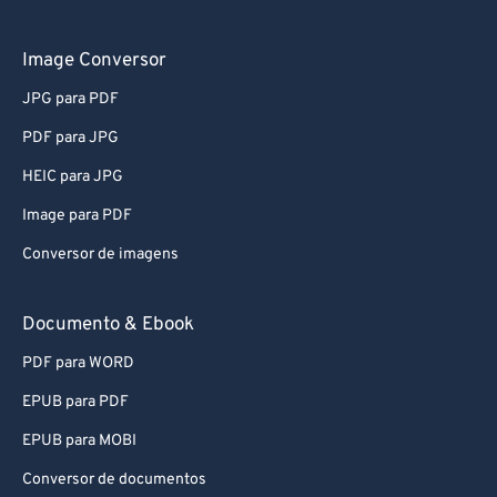
76
76
77
77
Image Conversor
78
78
JPG para PDF
79
79
PDF para JPG
80
80
HEIC para JPG
81
81
Image para PDF
82
82
Conversor de imagens
83
83
84
84
Documento & Ebook
85
85
PDF para WORD
86
86
EPUB para PDF
87
87
EPUB para MOBI
88
88
Conversor de documentos