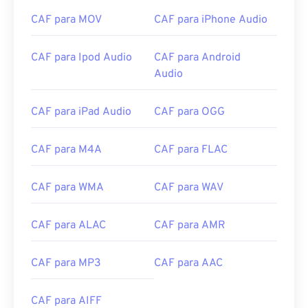
10
10
10
10
10
10
10
10
CAF para MOV
CAF para iPhone Audio
11
11
11
11
11
11
11
11
12
12
12
12
12
12
12
12
CAF para Ipod Audio
CAF para Android
Audio
13
13
13
13
13
13
13
13
14
14
14
14
14
14
14
14
CAF para iPad Audio
CAF para OGG
15
15
15
15
15
15
15
15
16
16
16
16
16
16
16
16
CAF para M4A
CAF para FLAC
17
17
17
17
17
17
17
17
CAF para WMA
CAF para WAV
18
18
18
18
18
18
18
18
19
19
19
19
19
19
19
19
CAF para ALAC
CAF para AMR
20
20
20
20
20
20
20
20
21
21
21
21
21
21
21
21
CAF para MP3
CAF para AAC
22
22
22
22
22
22
22
22
CAF para AIFF