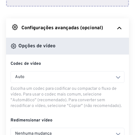
Do Dropbox
Do Google Drive
Configurações avançadas (opcional)
Do OneDrive
Opções de vídeo
Codec de vídeo
Da URL
Auto
Escolha um codec para codificar ou compactar o fluxo de
vídeo. Para usar o codec mais comum, selecione
"Automático" (recomendado). Para converter sem
recodificar o vídeo, selecione "Copiar" (não recomendado).
Redimensionar vídeo
Nenhuma mudança