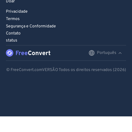
Doar
Privacidade
Termos
Segurança e Conformidade
Contato
status
Português
English
Deutsch
© FreeConvert.comVERSÃO Todos os direitos reservados (2026)
Español
Français
Português
Italiano
Dutch