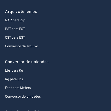
89
89
90
90
Arquivo & Tempo
91
91
RAR para Zip
92
92
PST para EST
93
93
CST para EST
94
94
Conversor de arquivo
95
95
96
96
Conversor de unidades
97
97
Lbs para Kg
98
98
Kg para Lbs
99
99
Feet para Meters
Conversor de unidades