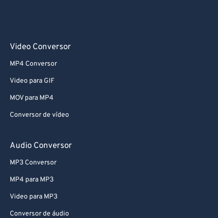
63
63
64
64
65
65
Video Conversor
66
66
MP4 Conversor
67
67
Video para GIF
68
68
MOV para MP4
69
69
Conversor de vídeo
70
70
71
71
Audio Conversor
72
72
MP3 Conversor
73
73
MP4 para MP3
74
74
Video para MP3
75
75
Conversor de áudio