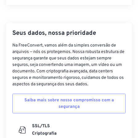
37
37
37
37
37
37
38
38
38
38
38
38
39
39
39
39
39
39
Seus dados, nossa prioridade
40
40
40
40
40
40
Na FreeConvert, vamos além da simples conversão de
41
41
41
41
41
41
arquivos — nós os protegemos. Nossa robusta estrutura de
segurança garante que seus dados estejam sempre
42
42
42
42
42
42
seguros, seja convertendo uma imagem, um vídeo ou um
documento. Com criptografia avançada, data centers
43
43
43
43
43
43
seguros e monitoramento rigoroso, cuidamos de todos os
44
44
44
44
44
44
aspectos da segurança dos seus dados.
45
45
45
45
45
45
Saiba mais sobre nosso compromisso com a
46
46
46
46
46
46
segurança
47
47
47
47
47
47
48
48
48
48
48
48
SSL/TLS
Criptografia
49
49
49
49
49
49