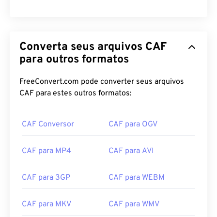
00
00
00
00
00
00
00
00
Converta seus arquivos CAF
00
00
00
00
00
00
00
00
para outros formatos
01
01
01
01
01
01
01
01
FreeConvert.com pode converter seus arquivos
02
02
02
02
02
02
02
02
CAF para estes outros formatos:
03
03
03
03
03
03
03
03
04
04
04
04
04
04
04
04
CAF Conversor
CAF para OGV
05
05
05
05
05
05
05
05
CAF para MP4
CAF para AVI
06
06
06
06
06
06
06
06
07
07
07
07
07
07
07
07
CAF para 3GP
CAF para WEBM
08
08
08
08
08
08
08
08
CAF para MKV
CAF para WMV
09
09
09
09
09
09
09
09