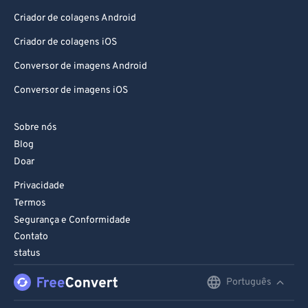
91
91
Criador de colagens Android
92
92
Criador de colagens iOS
93
93
Conversor de imagens Android
94
94
Conversor de imagens iOS
95
95
96
96
Sobre nós
97
97
Blog
Doar
98
98
Privacidade
99
99
Termos
Segurança e Conformidade
Contato
status
Português
English