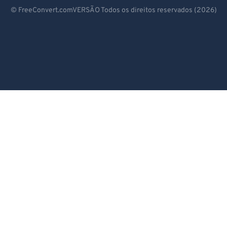
Deutsch
© FreeConvert.comVERSÃO Todos os direitos reservados (2026)
Español
Français
Português
Italiano
Dutch
日本語
简体中文
繁體中文
한국어
Svenska