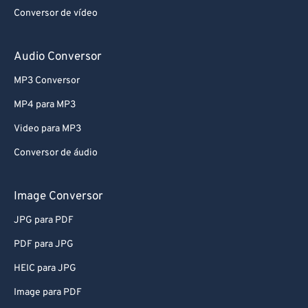
Conversor de vídeo
52
52
52
52
52
52
53
53
53
53
53
53
Audio Conversor
54
54
54
54
54
54
MP3 Conversor
55
55
55
55
55
55
MP4 para MP3
56
56
56
56
56
56
Video para MP3
57
57
57
57
57
57
Conversor de áudio
58
58
58
58
58
58
59
59
59
59
59
59
Image Conversor
60
60
JPG para PDF
61
61
PDF para JPG
62
62
HEIC para JPG
63
63
Image para PDF
64
64