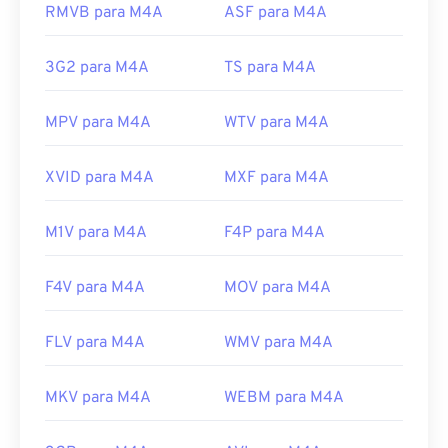
Desenvolvido por:
ISO
/
IEC
,
Moving Pictures
RMVB para M4A
ASF para M4A
Links úteis:
Experts Group
https://en.wikipedia.org/wiki/MP3
Lançamento inicial:
2001
3G2 para M4A
TS para M4A
https://mpeg.chiariglione.org/standards/mpeg-
Links úteis:
a/music-player-application-format.html
MPV para M4A
WTV para M4A
https://en.wikipedia.org/wiki/MPEG-4_Part_14
https://www.loc.gov/preservation/digital/formats/fdd/
XVID para M4A
MXF para M4A
M1V para M4A
F4P para M4A
F4V para M4A
MOV para M4A
FLV para M4A
WMV para M4A
MKV para M4A
WEBM para M4A