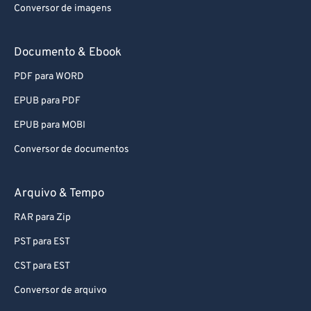
Conversor de imagens
65
65
66
66
Documento & Ebook
67
67
PDF para WORD
68
68
EPUB para PDF
69
69
EPUB para MOBI
70
70
Conversor de documentos
71
71
72
72
Arquivo & Tempo
73
73
RAR para Zip
74
74
PST para EST
75
75
CST para EST
76
76
Conversor de arquivo
77
77