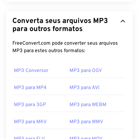
Converta seus arquivos MP3
para outros formatos
FreeConvert.com pode converter seus arquivos
MP3 para estes outros formatos:
MP3 Conversor
MP3 para OGV
MP3 para MP4
MP3 para AVI
MP3 para 3GP
MP3 para WEBM
MP3 para MKV
MP3 para WMV
00
00
00
00
00
00
00
00