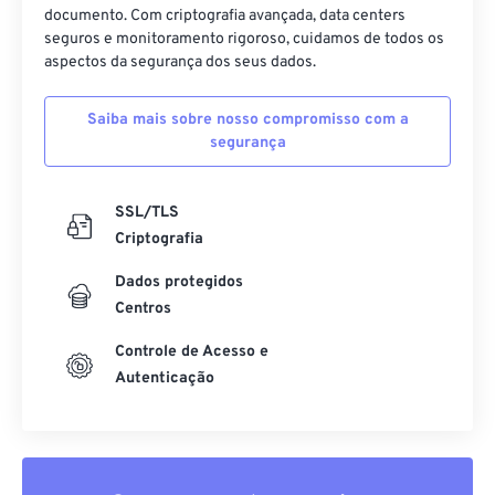
25
25
25
25
25
25
documento. Com criptografia avançada, data centers
seguros e monitoramento rigoroso, cuidamos de todos os
26
26
26
26
26
26
aspectos da segurança dos seus dados.
27
27
27
27
27
27
28
28
28
28
28
28
Saiba mais sobre nosso compromisso com a
segurança
29
29
29
29
29
29
30
30
30
30
30
30
SSL/TLS
31
31
31
31
31
31
Criptografia
32
32
32
32
32
32
Dados protegidos
33
33
33
33
33
33
Centros
34
34
34
34
34
34
Controle de Acesso e
35
35
35
35
35
35
Autenticação
36
36
36
36
36
36
37
37
37
37
37
37
38
38
38
38
38
38