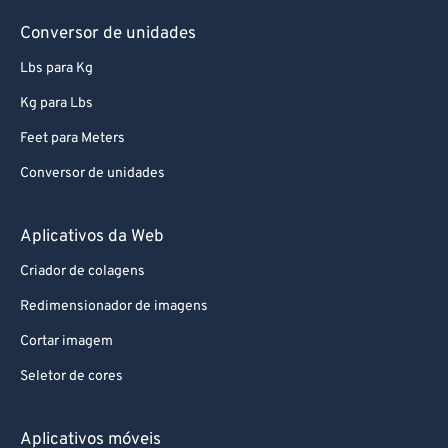
78
78
Conversor de unidades
79
79
Lbs para Kg
80
80
Kg para Lbs
81
81
Feet para Meters
82
82
Conversor de unidades
83
83
84
84
Aplicativos da Web
85
85
Criador de colagens
86
86
Redimensionador de imagens
87
87
Cortar imagem
88
88
Seletor de cores
89
89
90
90
Aplicativos móveis