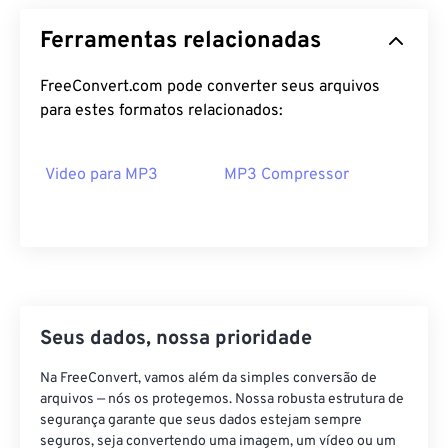
12
12
12
12
12
12
12
12
Ferramentas relacionadas
13
13
13
13
13
13
13
13
14
14
14
14
14
14
14
14
FreeConvert.com pode converter seus arquivos
para estes formatos relacionados:
15
15
15
15
15
15
15
15
16
16
16
16
16
16
16
16
Video para MP3
MP3 Compressor
17
17
17
17
17
17
17
17
18
18
18
18
18
18
18
18
19
19
19
19
19
19
19
19
20
20
20
20
20
20
20
20
21
21
21
21
21
21
21
21
Seus dados, nossa prioridade
22
22
22
22
22
22
22
22
Na FreeConvert, vamos além da simples conversão de
23
23
23
23
23
23
23
23
arquivos — nós os protegemos. Nossa robusta estrutura de
24
24
24
24
24
24
segurança garante que seus dados estejam sempre
seguros, seja convertendo uma imagem, um vídeo ou um