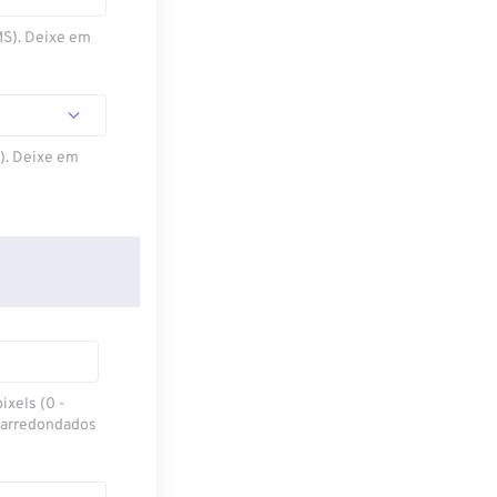
MS). Deixe em
S). Deixe em
ixels (0 -
 arredondados