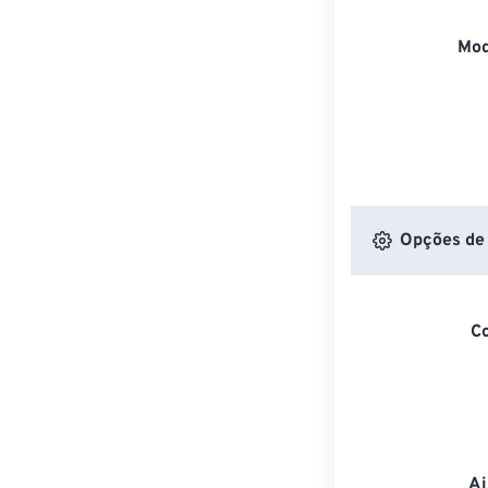
Mod
Opções de 
C
Aj