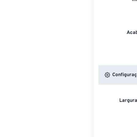
Acab
Configuraç
Largura