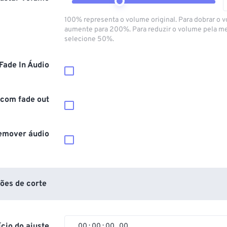
100% representa o volume original. Para dobrar o 
aumente para 200%. Para reduzir o volume pela m
selecione 50%.
Fade In Áudio
 com fade out
emover áudio
ões de corte
ício do ajuste
00
:
00
:
00
.
00