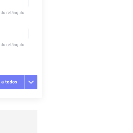
 do retângulo
 do retângulo
 a todos
 as opções
da predefinição
definição