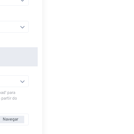
oad' para
 partir do
Navegar