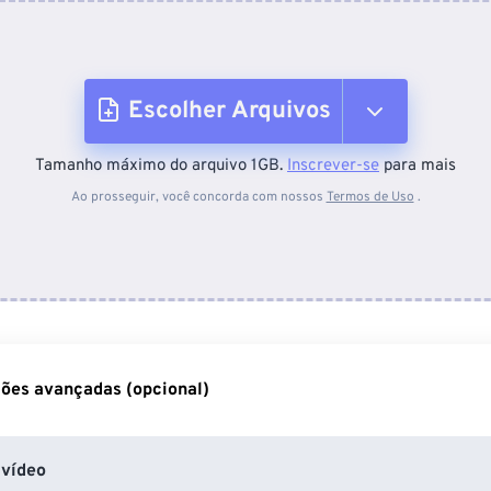
Escolher Arquivos
Tamanho máximo do arquivo 1GB.
Inscrever-se
para mais
Do dispositivo
Ao prosseguir, você concorda com nossos
Termos de Uso
.
Do Dropbox
Do Google Drive
ões avançadas (opcional)
Do OneDrive
vídeo
Da URL