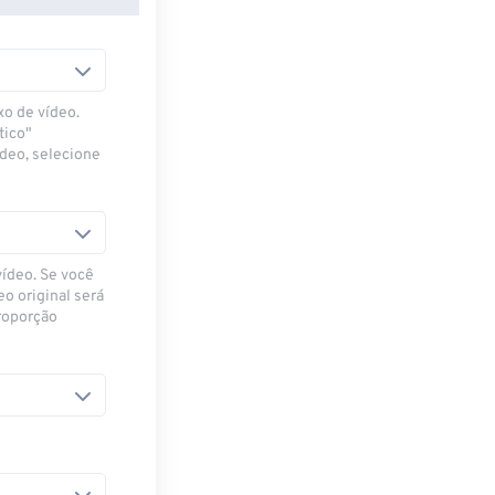
xo de vídeo.
tico"
ídeo, selecione
vídeo. Se você
eo original será
proporção