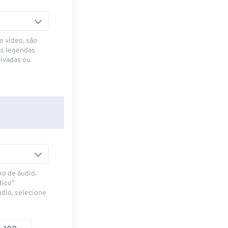
o vídeo, são
as legendas
ivadas ou
xo de áudio.
tico"
udio, selecione