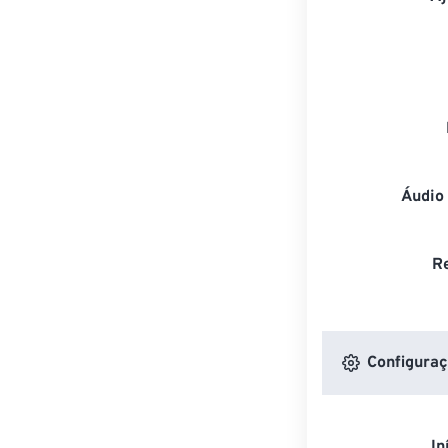
Áudio
R
Configuraç
In