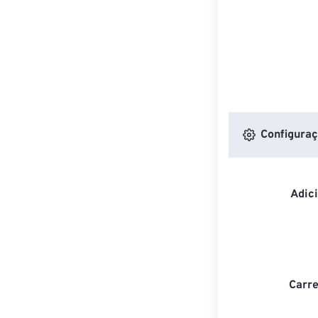
Configuraç
Adic
Carre