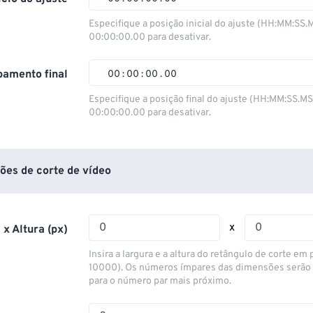
00
00
00
00
Especifique a posição inicial do ajuste (HH:MM:SS.
00:00:00.00 para desativar.
01
01
01
01
02
02
02
02
amento final
00
:
00
:
00
.
00
03
03
03
03
00
00
00
00
Especifique a posição final do ajuste (HH:MM:SS.M
00:00:00.00 para desativar.
04
04
04
04
01
01
01
01
05
05
05
05
02
02
02
02
06
06
06
06
03
03
03
03
ões de corte de vídeo
07
07
07
07
04
04
04
04
08
08
08
08
05
05
05
05
x
 x Altura (px)
09
09
09
09
06
06
06
06
Insira a largura e a altura do retângulo de corte em p
10
10
10
10
07
07
07
07
10000). Os números ímpares das dimensões serão
para o número par mais próximo.
11
11
11
11
08
08
08
08
12
12
12
12
09
09
09
09