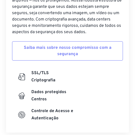
arquivos — nós os protegemos. Nossa robusta estrutura de
segurança garante que seus dados estejam sempre
40
40
40
40
40
40
seguros, seja convertendo uma imagem, um vídeo ou um
41
41
41
41
41
41
documento. Com criptografia avançada, data centers
seguros e monitoramento rigoroso, cuidamos de todos os
42
42
42
42
42
42
aspectos da segurança dos seus dados.
43
43
43
43
43
43
Saiba mais sobre nosso compromisso com a
44
44
44
44
44
44
segurança
45
45
45
45
45
45
46
46
46
46
46
46
SSL/TLS
47
47
47
47
47
47
Criptografia
48
48
48
48
48
48
Dados protegidos
Centros
49
49
49
49
49
49
50
50
50
50
50
50
Controle de Acesso e
Autenticação
51
51
51
51
51
51
52
52
52
52
52
52