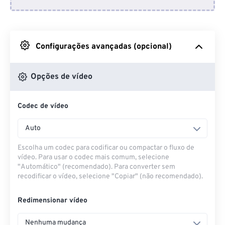
Do Dropbox
Do Google Drive
Configurações avançadas (opcional)
Do OneDrive
Opções de vídeo
Codec de vídeo
Da URL
Auto
Escolha um codec para codificar ou compactar o fluxo de
vídeo. Para usar o codec mais comum, selecione
"Automático" (recomendado). Para converter sem
recodificar o vídeo, selecione "Copiar" (não recomendado).
Redimensionar vídeo
Nenhuma mudança