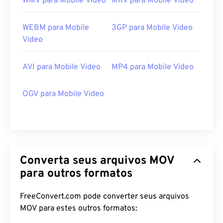
WMV para Mobile Video
MKV para Mobile Video
WEBM para Mobile
3GP para Mobile Video
Video
AVI para Mobile Video
MP4 para Mobile Video
OGV para Mobile Video
Converta seus arquivos MOV
para outros formatos
00
00
00
00
00
00
00
00
FreeConvert.com pode converter seus arquivos
MOV para estes outros formatos: