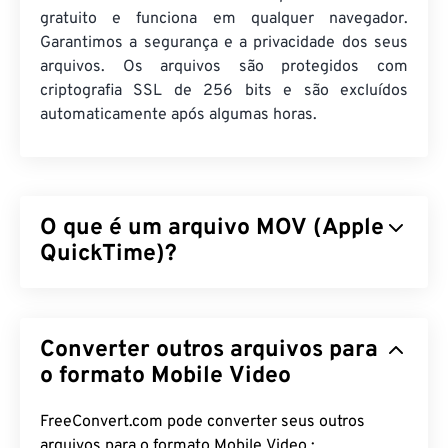
gratuito e funciona em qualquer navegador.
Garantimos a segurança e a privacidade dos seus
arquivos. Os arquivos são protegidos com
criptografia SSL de 256 bits e são excluídos
automaticamente após algumas horas.
O que é um arquivo MOV (Apple
QuickTime)?
O Apple QuickTime (MOV) é um contêiner que
pode armazenar vários tipos de arquivos
Converter outros arquivos para
multimídia, incluindo
3D
e
realidade virtual (RV)
. É
conhecido por ser útil para salvar arquivos
o formato Mobile Video
multimídia no dispositivo do usuário. Uma de suas
características marcantes é que ele armazena
FreeConvert.com pode converter seus outros
dados em "
átomos
" e "trilhas" de filmes, o que
arquivos para o formato Mobile Video :