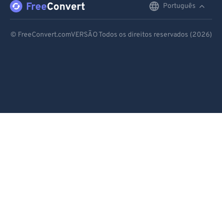
Português
English
Deutsch
© FreeConvert.comVERSÃO Todos os direitos reservados (2026)
Español
Français
Português
Italiano
Dutch
日本語
简体中文
繁體中文
한국어