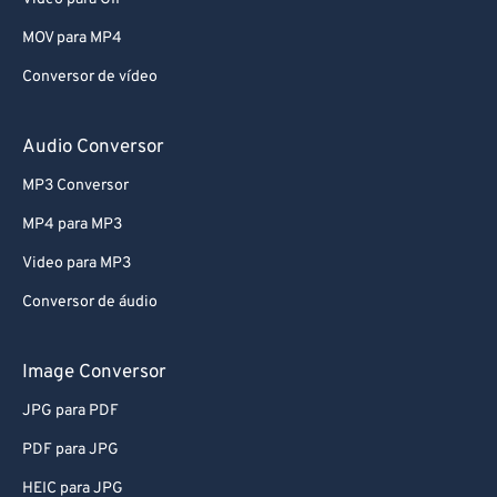
66
66
MOV para MP4
67
67
Conversor de vídeo
68
68
69
69
Audio Conversor
70
70
MP3 Conversor
71
71
MP4 para MP3
72
72
Video para MP3
73
73
Conversor de áudio
74
74
75
75
Image Conversor
76
76
JPG para PDF
77
77
PDF para JPG
78
78
HEIC para JPG