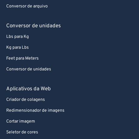
92
92
Conversor de arquivo
93
93
94
94
Conversor de unidades
95
95
Lbs para Kg
96
96
Kg para Lbs
97
97
Feet para Meters
98
98
Conversor de unidades
99
99
Aplicativos da Web
Criador de colagens
Redimensionador de imagens
Cortar imagem
Seletor de cores