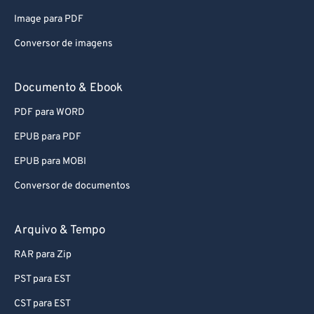
79
79
Image para PDF
80
80
Conversor de imagens
81
81
82
82
Documento & Ebook
83
83
PDF para WORD
84
84
EPUB para PDF
85
85
EPUB para MOBI
86
86
Conversor de documentos
87
87
88
88
Arquivo & Tempo
89
89
RAR para Zip
90
90
PST para EST
91
91
CST para EST