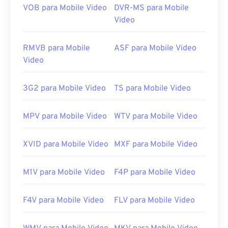
tecnologias e elas não abrem no QuickTime.
VOB para Mobile Video
DVR-MS para Mobile
Video
Desenvolvido por:
Apple Inc.
Lançamento inicial:
2001
RMVB para Mobile
ASF para Mobile Video
Links úteis:
Video
https://en.wikipedia.org/wiki/QuickTime_File_Format
https://developer.apple.com/library/archive/documen
3G2 para Mobile Video
TS para Mobile Video
CH203-BBCGDDDF
MPV para Mobile Video
WTV para Mobile Video
XVID para Mobile Video
MXF para Mobile Video
M1V para Mobile Video
F4P para Mobile Video
F4V para Mobile Video
FLV para Mobile Video