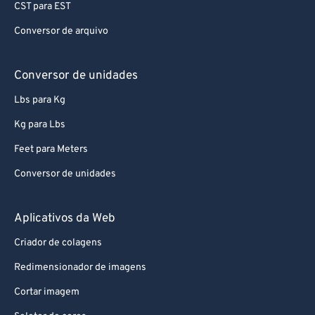
CST para EST
92
92
Conversor de arquivo
93
93
94
94
Conversor de unidades
95
95
Lbs para Kg
96
96
Kg para Lbs
97
97
Feet para Meters
98
98
Conversor de unidades
99
99
Aplicativos da Web
Criador de colagens
Redimensionador de imagens
Cortar imagem