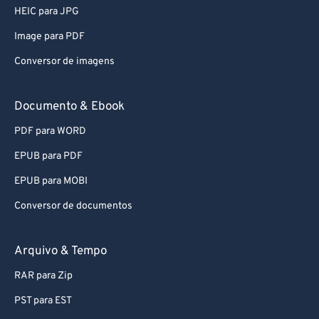
HEIC para JPG
79
79
Image para PDF
80
80
Conversor de imagens
81
81
82
82
Documento & Ebook
83
83
PDF para WORD
84
84
EPUB para PDF
85
85
EPUB para MOBI
86
86
Conversor de documentos
87
87
88
88
Arquivo & Tempo
89
89
RAR para Zip
90
90
PST para EST
91
91