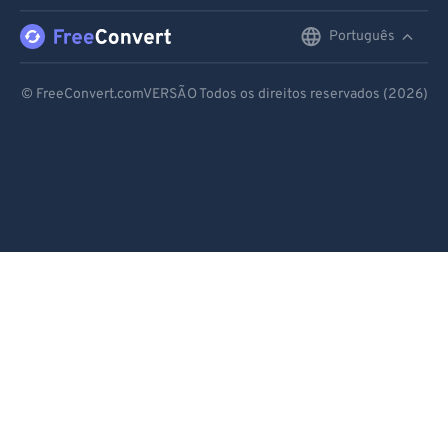
Português
English
Deutsch
© FreeConvert.comVERSÃO Todos os direitos reservados (2026)
Español
Français
Português
Italiano
Dutch
日本語
简体中文
繁體中文