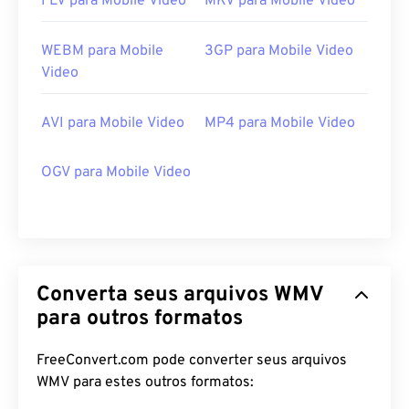
FLV para Mobile Video
MKV para Mobile Video
WEBM para Mobile
3GP para Mobile Video
Video
AVI para Mobile Video
MP4 para Mobile Video
OGV para Mobile Video
Converta seus arquivos WMV
para outros formatos
FreeConvert.com pode converter seus arquivos
00
00
00
00
00
00
00
00
WMV para estes outros formatos: