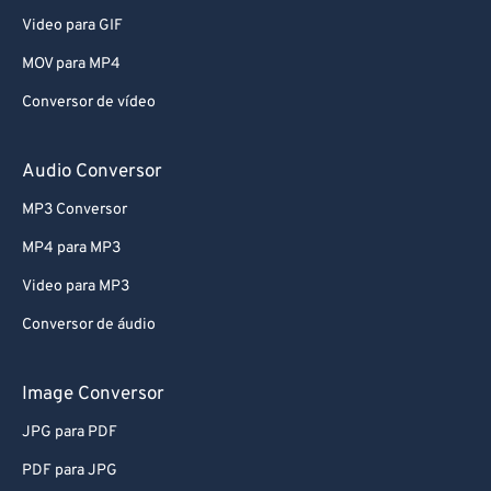
Video para GIF
66
66
MOV para MP4
67
67
Conversor de vídeo
68
68
69
69
Audio Conversor
70
70
MP3 Conversor
71
71
MP4 para MP3
72
72
Video para MP3
73
73
Conversor de áudio
74
74
75
75
Image Conversor
76
76
JPG para PDF
77
77
PDF para JPG
78
78