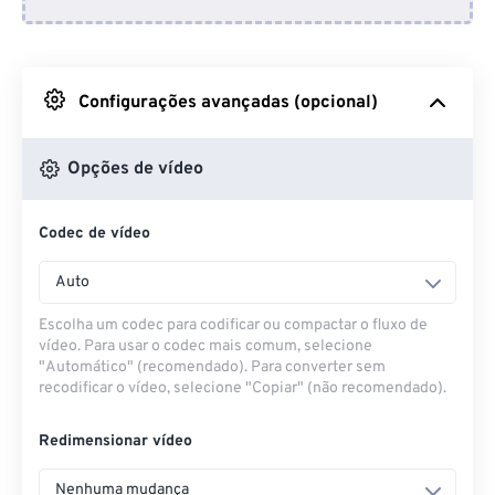
Do Dropbox
Do Google Drive
Configurações avançadas (opcional)
Do OneDrive
Opções de vídeo
Codec de vídeo
Da URL
Auto
Escolha um codec para codificar ou compactar o fluxo de
vídeo. Para usar o codec mais comum, selecione
"Automático" (recomendado). Para converter sem
recodificar o vídeo, selecione "Copiar" (não recomendado).
Redimensionar vídeo
Nenhuma mudança