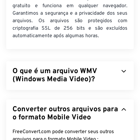
gratuito e funciona em qualquer navegador.
Garantimos a segurança e a privacidade dos seus
arquivos. Os arquivos são protegidos com
criptografia SSL de 256 bits e são excluídos
automaticamente após algumas horas.
O que é um arquivo WMV
(Windows Media Video)?
O Windows Media Video (WMV) é um formato de
vídeo comum e amplamente suportado. Ele
Converter outros arquivos para
compacta o tamanho do arquivo com um
codec
,
resultando em um arquivo fácil de gerenciar que
o formato Mobile Video
mantém a qualidade do vídeo. Um formato de
contêiner digital, chamado Advanced Systems
FreeConvert.com pode converter seus outros
Format (ASF), frequentemente encapsula arquivos
arquivos para o formato Mobile Video :