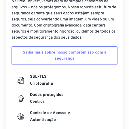
Na FreeConvert, vamos além da simples conversão de
39
39
39
39
39
39
arquivos — nós os protegemos. Nossa robusta estrutura de
40
40
40
40
40
40
segurança garante que seus dados estejam sempre
seguros, seja convertendo uma imagem, um vídeo ou um
41
41
41
41
41
41
documento. Com criptografia avançada, data centers
seguros e monitoramento rigoroso, cuidamos de todos os
42
42
42
42
42
42
aspectos da segurança dos seus dados.
43
43
43
43
43
43
44
44
44
44
44
44
Saiba mais sobre nosso compromisso com a
segurança
45
45
45
45
45
45
46
46
46
46
46
46
SSL/TLS
47
47
47
47
47
47
Criptografia
48
48
48
48
48
48
Dados protegidos
49
49
49
49
49
49
Centros
50
50
50
50
50
50
Controle de Acesso e
Autenticação
51
51
51
51
51
51