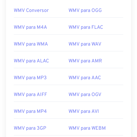
00
00
00
00
00
00
00
00
WMV Conversor
WMV para OGG
01
01
01
01
01
01
01
01
WMV para M4A
WMV para FLAC
02
02
02
02
02
02
02
02
03
03
03
03
03
03
03
03
WMV para WMA
WMV para WAV
04
04
04
04
04
04
04
04
05
05
05
05
05
05
05
05
WMV para ALAC
WMV para AMR
06
06
06
06
06
06
06
06
WMV para MP3
WMV para AAC
07
07
07
07
07
07
07
07
08
08
08
08
08
08
08
08
WMV para AIFF
WMV para OGV
09
09
09
09
09
09
09
09
WMV para MP4
WMV para AVI
10
10
10
10
10
10
10
10
11
11
11
11
11
11
11
11
WMV para 3GP
WMV para WEBM
12
12
12
12
12
12
12
12