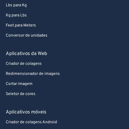
89
89
Lbs para Kg
90
90
Kg para Lbs
91
91
Feet para Meters
92
92
Conversor de unidades
93
93
94
94
Aplicativos da Web
95
95
Criador de colagens
96
96
Redimensionador de imagens
97
97
Cortar imagem
98
98
Seletor de cores
99
99
Aplicativos móveis
Criador de colagens Android