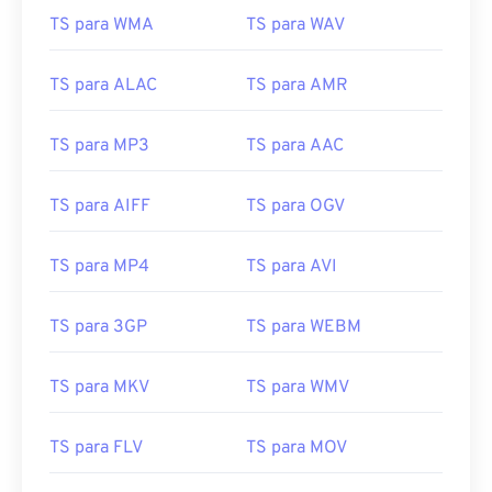
10
10
10
10
10
10
10
10
TS para WMA
TS para WAV
11
11
11
11
11
11
11
11
TS para ALAC
TS para AMR
12
12
12
12
12
12
12
12
13
13
13
13
13
13
13
13
TS para MP3
TS para AAC
14
14
14
14
14
14
14
14
15
15
15
15
15
15
15
15
TS para AIFF
TS para OGV
16
16
16
16
16
16
16
16
TS para MP4
TS para AVI
17
17
17
17
17
17
17
17
18
18
18
18
18
18
18
18
TS para 3GP
TS para WEBM
19
19
19
19
19
19
19
19
TS para MKV
TS para WMV
20
20
20
20
20
20
20
20
21
21
21
21
21
21
21
21
TS para FLV
TS para MOV
22
22
22
22
22
22
22
22