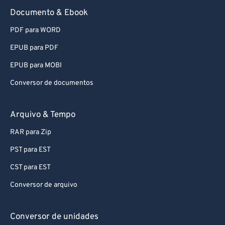
76
76
Documento & Ebook
77
77
PDF para WORD
78
78
EPUB para PDF
79
79
EPUB para MOBI
80
80
Conversor de documentos
81
81
82
82
Arquivo & Tempo
83
83
RAR para Zip
84
84
PST para EST
85
85
CST para EST
86
86
Conversor de arquivo
87
87
88
88
Conversor de unidades