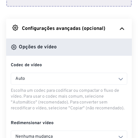
Do Dropbox
Do Google Drive
Configurações avançadas (opcional)
Do OneDrive
Opções de vídeo
Codec de vídeo
Da URL
Auto
Escolha um codec para codificar ou compactar o fluxo de
vídeo. Para usar o codec mais comum, selecione
"Automático" (recomendado). Para converter sem
recodificar o vídeo, selecione "Copiar" (não recomendado).
Redimensionar vídeo
Nenhuma mudança