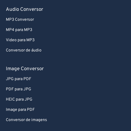
63
63
Audio Conversor
64
64
MP3 Conversor
65
65
MP4 para MP3
66
66
Video para MP3
67
67
Conversor de áudio
68
68
69
69
Image Conversor
70
70
JPG para PDF
71
71
PDF para JPG
72
72
HEIC para JPG
73
73
Image para PDF
74
74
Conversor de imagens
75
75