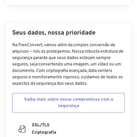
21
21
21
21
21
21
21
21
22
22
22
22
22
22
22
22
23
23
23
23
23
23
23
23
24
24
24
24
24
24
Seus dados, nossa prioridade
25
25
25
25
25
25
Na FreeConvert, vamos além da simples conversão de
arquivos — nós os protegemos. Nossa robusta estrutura de
26
26
26
26
26
26
segurança garante que seus dados estejam sempre
27
27
27
27
27
27
seguros, seja convertendo uma imagem, um vídeo ou um
documento. Com criptografia avançada, data centers
28
28
28
28
28
28
seguros e monitoramento rigoroso, cuidamos de todos os
29
29
29
29
29
29
aspectos da segurança dos seus dados.
30
30
30
30
30
30
Saiba mais sobre nosso compromisso com a
31
31
31
31
31
31
segurança
32
32
32
32
32
32
33
33
33
33
33
33
SSL/TLS
Criptografia
34
34
34
34
34
34