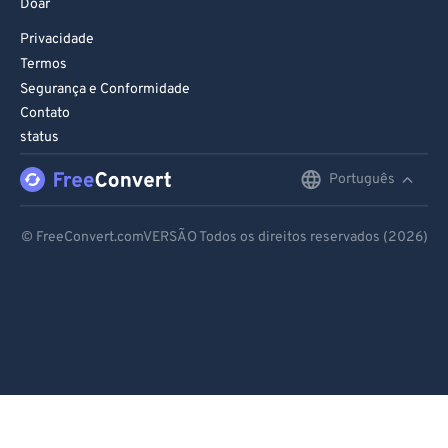
Doar
Privacidade
Termos
Segurança e Conformidade
Contato
status
Português
English
Deutsch
© FreeConvert.comVERSÃO Todos os direitos reservados (2026)
Español
Français
Português
Italiano
Dutch