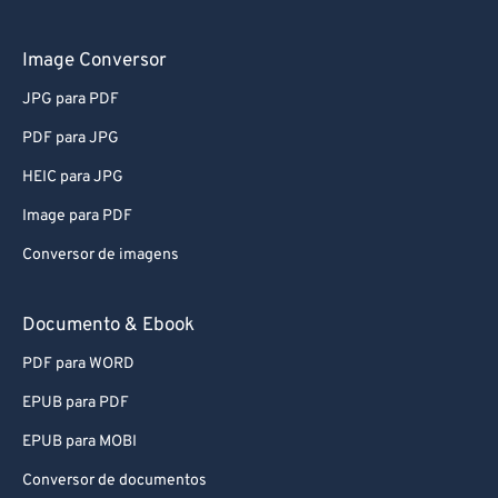
61
61
62
62
Image Conversor
63
63
JPG para PDF
64
64
PDF para JPG
65
65
HEIC para JPG
66
66
Image para PDF
67
67
Conversor de imagens
68
68
69
69
Documento & Ebook
70
70
PDF para WORD
71
71
EPUB para PDF
72
72
EPUB para MOBI
73
73
Conversor de documentos