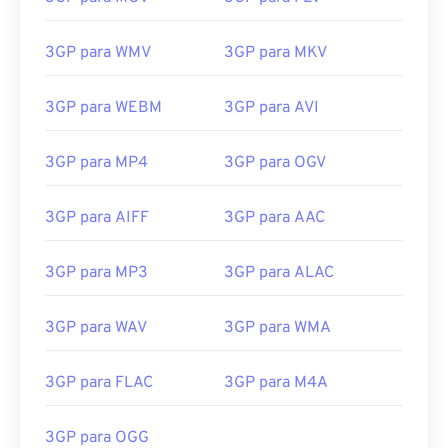
3GP para WMV
3GP para MKV
00
00
00
00
00
00
00
00
3GP para WEBM
3GP para AVI
3GP para MP4
3GP para OGV
00
00
00
00
00
00
00
00
01
01
01
01
01
01
01
01
3GP para AIFF
3GP para AAC
02
02
02
02
02
02
02
02
3GP para MP3
3GP para ALAC
03
03
03
03
03
03
03
03
04
04
04
04
04
04
04
04
3GP para WAV
3GP para WMA
05
05
05
05
05
05
05
05
3GP para FLAC
3GP para M4A
06
06
06
06
06
06
06
06
07
07
07
07
07
07
07
07
3GP para OGG