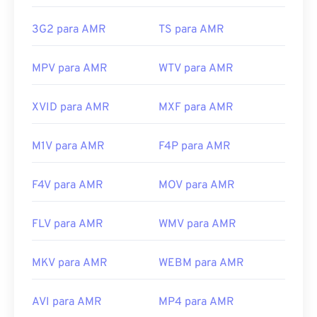
https://en.wikipedia.org/wiki/3GP_and_3G2
Links úteis:
3G2 para AMR
TS para AMR
https://www.3gpp.org/
https://en.wikipedia.org/wiki/Adaptive_Multi-
Rate_audio_codec
MPV para AMR
WTV para AMR
https://www.etsi.org/
XVID para AMR
MXF para AMR
M1V para AMR
F4P para AMR
F4V para AMR
MOV para AMR
FLV para AMR
WMV para AMR
MKV para AMR
WEBM para AMR
AVI para AMR
MP4 para AMR