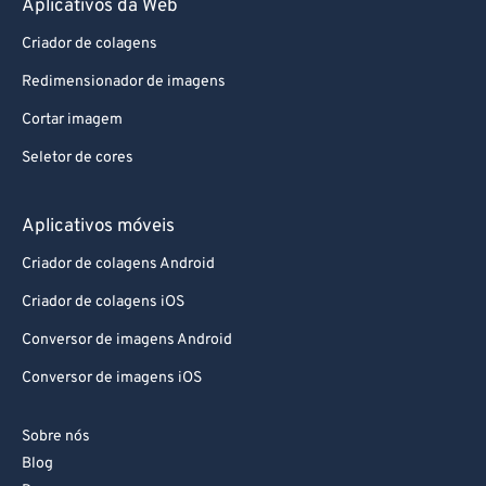
Aplicativos da Web
87
87
88
88
Criador de colagens
89
89
Redimensionador de imagens
90
90
Cortar imagem
91
91
Seletor de cores
92
92
Aplicativos móveis
93
93
94
94
Criador de colagens Android
95
95
Criador de colagens iOS
96
96
Conversor de imagens Android
97
97
Conversor de imagens iOS
98
98
Sobre nós
99
99
Blog