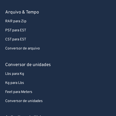
74
74
75
75
Arquivo & Tempo
76
76
RAR para Zip
77
77
PST para EST
78
78
CST para EST
79
79
Conversor de arquivo
80
80
81
81
Conversor de unidades
82
82
Lbs para Kg
83
83
Kg para Lbs
84
84
Feet para Meters
85
85
Conversor de unidades
86
86