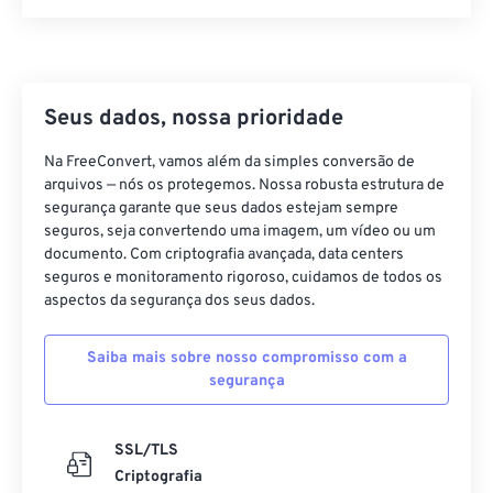
21
21
21
21
21
21
21
21
22
22
22
22
22
22
22
22
23
23
23
23
23
23
23
23
24
24
24
24
24
24
Seus dados, nossa prioridade
25
25
25
25
25
25
Na FreeConvert, vamos além da simples conversão de
arquivos — nós os protegemos. Nossa robusta estrutura de
26
26
26
26
26
26
segurança garante que seus dados estejam sempre
27
27
27
27
27
27
seguros, seja convertendo uma imagem, um vídeo ou um
documento. Com criptografia avançada, data centers
28
28
28
28
28
28
seguros e monitoramento rigoroso, cuidamos de todos os
29
29
29
29
29
29
aspectos da segurança dos seus dados.
30
30
30
30
30
30
Saiba mais sobre nosso compromisso com a
31
31
31
31
31
31
segurança
32
32
32
32
32
32
33
33
33
33
33
33
SSL/TLS
Criptografia
34
34
34
34
34
34