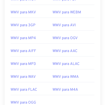
WMV para MKV
WMV para WEBM
00
00
00
00
00
00
00
00
WMV para 3GP
WMV para AVI
WMV para MP4
WMV para OGV
00
00
00
00
00
00
00
00
01
01
01
01
01
01
01
01
WMV para AIFF
WMV para AAC
02
02
02
02
02
02
02
02
WMV para MP3
WMV para ALAC
03
03
03
03
03
03
03
03
04
04
04
04
04
04
04
04
WMV para WAV
WMV para WMA
05
05
05
05
05
05
05
05
WMV para FLAC
WMV para M4A
06
06
06
06
06
06
06
06
07
07
07
07
07
07
07
07
WMV para OGG