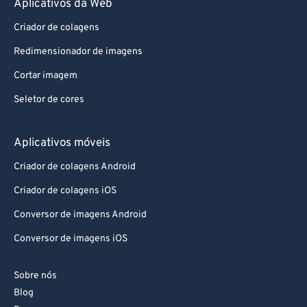
Aplicativos da Web
87
87
88
88
Criador de colagens
89
89
Redimensionador de imagens
90
90
Cortar imagem
91
91
Seletor de cores
92
92
Aplicativos móveis
93
93
94
94
Criador de colagens Android
95
95
Criador de colagens iOS
96
96
Conversor de imagens Android
97
97
Conversor de imagens iOS
98
98
Sobre nós
99
99
Blog