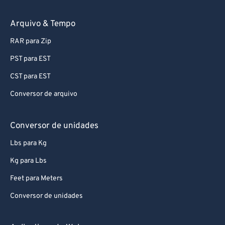
74
74
75
75
Arquivo & Tempo
76
76
RAR para Zip
77
77
PST para EST
78
78
CST para EST
79
79
Conversor de arquivo
80
80
81
81
Conversor de unidades
82
82
Lbs para Kg
83
83
Kg para Lbs
84
84
Feet para Meters
85
85
Conversor de unidades
86
86