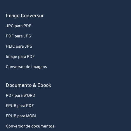
61
61
62
62
Image Conversor
63
63
JPG para PDF
64
64
PDF para JPG
65
65
HEIC para JPG
66
66
Image para PDF
67
67
Conversor de imagens
68
68
69
69
Documento & Ebook
70
70
PDF para WORD
71
71
EPUB para PDF
72
72
EPUB para MOBI
73
73
Conversor de documentos