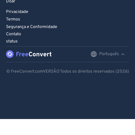
Doar
Privacidade
Termos
Segurança e Conformidade
Contato
status
Português
English
Deutsch
© FreeConvert.comVERSÃO Todos os direitos reservados (2026)
Español
Français
Português
Italiano
Dutch