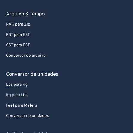
74
74
75
75
Arquivo & Tempo
76
76
RAR para Zip
77
77
PST para EST
78
78
CST para EST
79
79
Conversor de arquivo
80
80
81
81
Conversor de unidades
82
82
Lbs para Kg
83
83
Kg para Lbs
84
84
Feet para Meters
85
85
Conversor de unidades
86
86