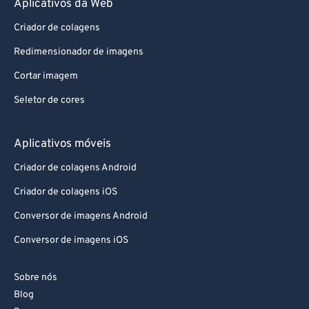
Aplicativos da Web
87
87
88
88
Criador de colagens
89
89
Redimensionador de imagens
90
90
Cortar imagem
91
91
Seletor de cores
92
92
Aplicativos móveis
93
93
94
94
Criador de colagens Android
95
95
Criador de colagens iOS
96
96
Conversor de imagens Android
97
97
Conversor de imagens iOS
98
98
Sobre nós
99
99
Blog