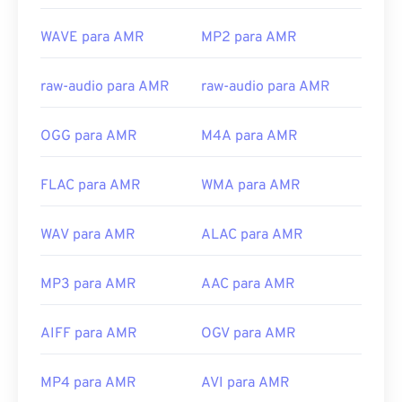
https://developer.apple.com/library/archive/documen
Links úteis:
CH203-BBCGDDDF
WAVE para AMR
MP2 para AMR
https://en.wikipedia.org/wiki/Adaptive_Multi-
Rate_audio_codec
raw-audio para AMR
raw-audio para AMR
https://www.etsi.org/
OGG para AMR
M4A para AMR
FLAC para AMR
WMA para AMR
WAV para AMR
ALAC para AMR
MP3 para AMR
AAC para AMR
AIFF para AMR
OGV para AMR
MP4 para AMR
AVI para AMR