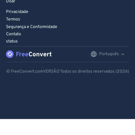
Doar
Privacidade
Termos
Segurança e Conformidade
Contato
status
Português
English
Deutsch
© FreeConvert.comVERSÃO Todos os direitos reservados (2026)
Español
Français
Português
Italiano
Dutch