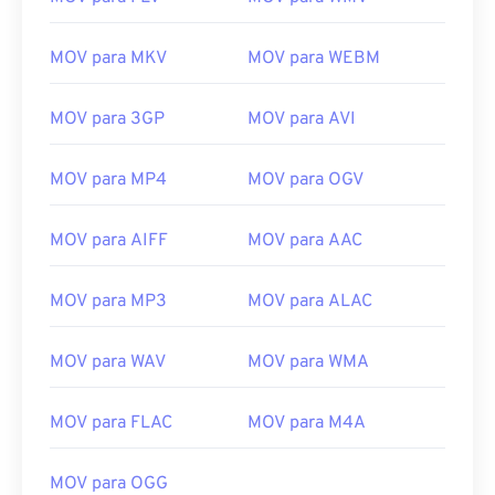
MOV para MKV
MOV para WEBM
00
00
00
00
00
00
00
00
MOV para 3GP
MOV para AVI
MOV para MP4
MOV para OGV
00
00
00
00
00
00
00
00
01
01
01
01
01
01
01
01
MOV para AIFF
MOV para AAC
02
02
02
02
02
02
02
02
MOV para MP3
MOV para ALAC
03
03
03
03
03
03
03
03
04
04
04
04
04
04
04
04
MOV para WAV
MOV para WMA
05
05
05
05
05
05
05
05
MOV para FLAC
MOV para M4A
06
06
06
06
06
06
06
06
07
07
07
07
07
07
07
07
MOV para OGG