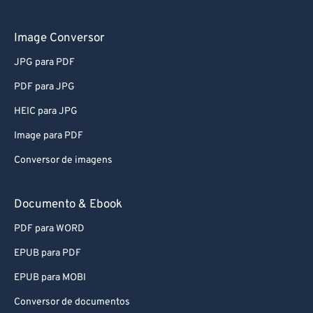
61
61
62
62
Image Conversor
63
63
JPG para PDF
64
64
PDF para JPG
65
65
HEIC para JPG
66
66
Image para PDF
67
67
Conversor de imagens
68
68
69
69
Documento & Ebook
70
70
PDF para WORD
71
71
EPUB para PDF
72
72
EPUB para MOBI
73
73
Conversor de documentos