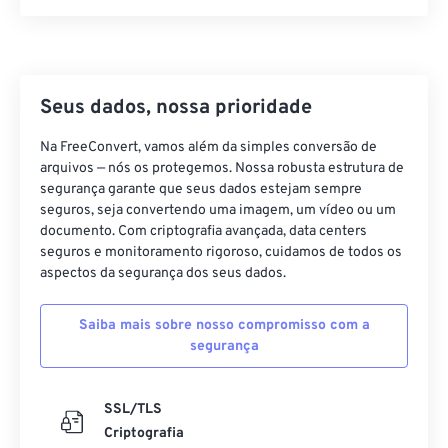
21
21
21
21
21
21
21
21
22
22
22
22
22
22
22
22
23
23
23
23
23
23
23
23
24
24
24
24
24
24
Seus dados, nossa prioridade
25
25
25
25
25
25
Na FreeConvert, vamos além da simples conversão de
arquivos — nós os protegemos. Nossa robusta estrutura de
26
26
26
26
26
26
segurança garante que seus dados estejam sempre
27
27
27
27
27
27
seguros, seja convertendo uma imagem, um vídeo ou um
documento. Com criptografia avançada, data centers
28
28
28
28
28
28
seguros e monitoramento rigoroso, cuidamos de todos os
29
29
29
29
29
29
aspectos da segurança dos seus dados.
30
30
30
30
30
30
Saiba mais sobre nosso compromisso com a
31
31
31
31
31
31
segurança
32
32
32
32
32
32
33
33
33
33
33
33
SSL/TLS
Criptografia
34
34
34
34
34
34