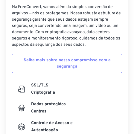
Na FreeConvert, vamos além da simples conversão de
19
19
19
19
19
19
19
19
arquivos — nós os protegemos. Nossa robusta estrutura de
20
20
20
20
20
20
20
20
segurança garante que seus dados estejam sempre
seguros, seja convertendo uma imagem, um vídeo ou um
21
21
21
21
21
21
21
21
documento. Com criptografia avançada, data centers
seguros e monitoramento rigoroso, cuidamos de todos os
22
22
22
22
22
22
22
22
aspectos da segurança dos seus dados.
23
23
23
23
23
23
23
23
24
24
24
24
24
24
Saiba mais sobre nosso compromisso com a
segurança
25
25
25
25
25
25
26
26
26
26
26
26
SSL/TLS
27
27
27
27
27
27
Criptografia
28
28
28
28
28
28
Dados protegidos
29
29
29
29
29
29
Centros
30
30
30
30
30
30
Controle de Acesso e
31
31
31
31
31
31
Autenticação