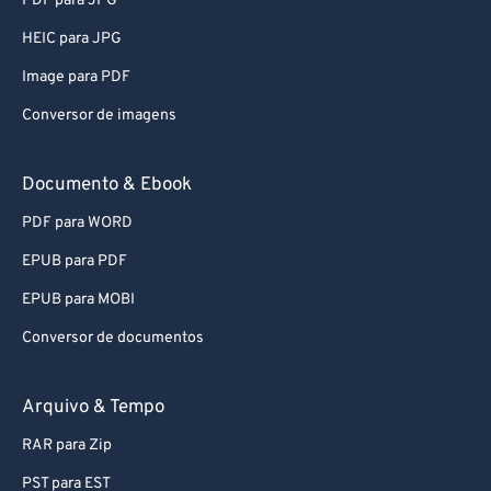
PDF para JPG
58
58
58
58
58
58
HEIC para JPG
59
59
59
59
59
59
Image para PDF
60
60
Conversor de imagens
61
61
62
62
Documento & Ebook
63
63
PDF para WORD
64
64
EPUB para PDF
65
65
EPUB para MOBI
66
66
Conversor de documentos
67
67
68
68
Arquivo & Tempo
69
69
RAR para Zip
70
70
PST para EST