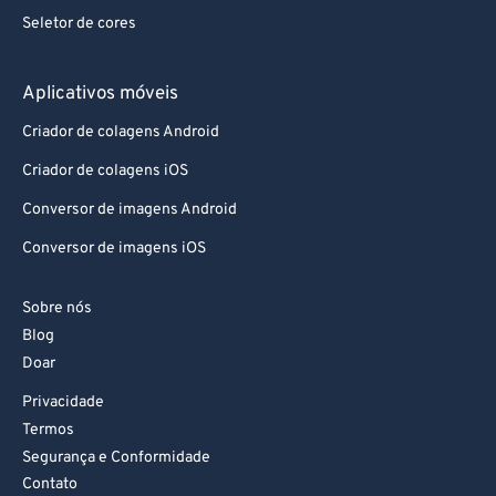
Seletor de cores
85
85
86
86
Aplicativos móveis
87
87
Criador de colagens Android
88
88
Criador de colagens iOS
89
89
Conversor de imagens Android
90
90
Conversor de imagens iOS
91
91
92
92
Sobre nós
93
93
Blog
Doar
94
94
Privacidade
95
95
Termos
96
96
Segurança e Conformidade
Contato
97
97