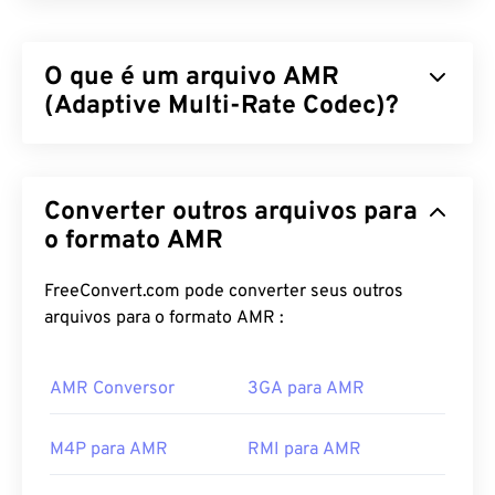
O que é um arquivo AMR
(Adaptive Multi-Rate Codec)?
Adaptive Multi-Rate (AMR) é um arquivo de áudio
compactado frequentemente usado para
Converter outros arquivos para
codificação de voz
. O codec de voz AMR
concentra-se em sinais de banda estreita, o que o
o formato AMR
torna ideal para gravações de voz e rádio. É usado
regularmente no
Sistema Global de Comunicações
FreeConvert.com pode converter seus outros
Móveis (GSM)
e
no Sistema Universal de
arquivos para o formato AMR :
Telecomunicações Móveis (UMTS)
.
AMR Conversor
3GA para AMR
Como abrir um arquivo AMR?
Como os arquivos AMR são frequentemente
M4P para AMR
RMI para AMR
usados ​​em celulares, inclusive para mensagens