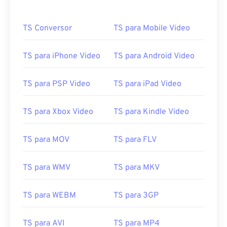
TS Conversor
TS para Mobile Video
TS para iPhone Video
TS para Android Video
TS para PSP Video
TS para iPad Video
00
00
00
00
00
00
00
00
TS para Xbox Video
TS para Kindle Video
TS para MOV
TS para FLV
00
00
00
00
00
00
00
00
01
01
01
01
01
01
01
01
TS para WMV
TS para MKV
02
02
02
02
02
02
02
02
03
03
03
03
03
03
03
03
TS para WEBM
TS para 3GP
04
04
04
04
04
04
04
04
TS para AVI
TS para MP4