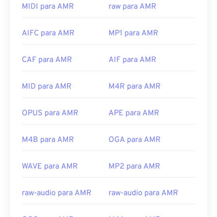
MMS, a maioria dos dispositivos
móveis 3G
MIDI para AMR
raw para AMR
consegue abri-los. O AMR também abre com
o VLC
media player
,
QuickTime
,
RealPlayer
e
Xine
.
AIFC para AMR
MP1 para AMR
Outros softwares, como o gratuito
Audacity
,
podem abrir arquivos AMR. Baixe o Audacity
CAF para AMR
AIF para AMR
facilmente em
SourceForge.net
. Como os arquivos
AMR são altamente compactados e focados em
sinais de banda estreita, eles não são adequados
MID para AMR
M4R para AMR
para arquivos de música.
OPUS para AMR
APE para AMR
Desenvolvido por:
Projeto de Parceria de 3ª
Geração (3GPP)
M4B para AMR
OGA para AMR
Lançamento inicial:
1999
Links úteis:
WAVE para AMR
MP2 para AMR
https://en.wikipedia.org/wiki/Adaptive_Multi-
Rate_audio_codec
raw-audio para AMR
raw-audio para AMR
https://www.etsi.org/