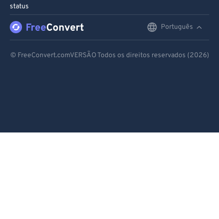
status
98
98
Português
English
99
99
Deutsch
© FreeConvert.comVERSÃO Todos os direitos reservados (2026)
Español
Français
Português
Italiano
Dutch
日本語
简体中文
繁體中文