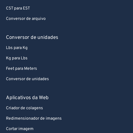
71
71
CST para EST
72
72
Conversor de arquivo
73
73
74
74
Conversor de unidades
75
75
Lbs para Kg
76
76
Kg para Lbs
77
77
Feet para Meters
78
78
Conversor de unidades
79
79
80
80
Aplicativos da Web
81
81
Criador de colagens
82
82
Redimensionador de imagens
83
83
Cortar imagem
84
84