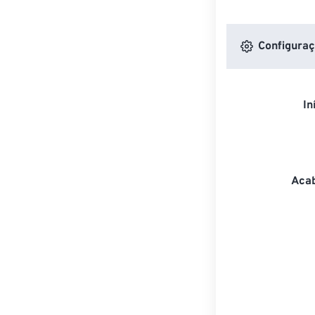
Configuraç
In
Acab