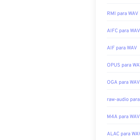
relacionado a 
programas co
no QuickTime.
abrir e reprodu
RMI para WAV
Desenvolvido p
Devido à quali
AIFC para WAV
Lançamento ini
importação em 
software multi
Links úteis:
Elmedia Player
AIF para WAV
https://en.wik
Desenvolvido p
https://develo
OPUS para WA
CH203-BBCG
Lançamento ini
Links úteis:
OGA para WAV
https://en.wik
https://www.t
raw-audio par
M4A para WAV
ALAC para WA