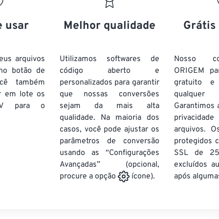
20
20
20
20
17
17
17
17
21
21
21
21
18
18
18
18
e usar
Melhor qualidade
Grátis
22
22
22
22
19
19
19
19
23
23
23
23
20
20
20
20
eus arquivos
Utilizamos softwares de
Nosso co
24
24
24
no botão de
código aberto e
ORIGEM pa
21
21
21
21
ocê também
personalizados para garantir
gratuito 
25
25
25
22
22
22
22
r em lote
os
que nossas conversões
qualquer
26
26
26
V
para o
sejam da mais alta
23
23
23
23
Garantimos 
qualidade. Na maioria dos
privacida
27
27
27
24
24
24
casos, você pode ajustar os
arquivos. O
28
28
28
25
25
25
parâmetros de conversão
protegidos c
usando as “Configurações
29
29
29
SSL de 25
26
26
26
Avançadas” (opcional,
excluídos a
30
30
30
27
27
27
após algumas
procure a opção
ícone).
31
31
31
28
28
28
32
32
32
29
29
29