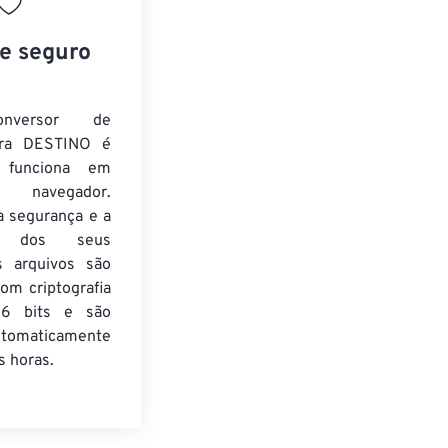
 e seguro
nversor de
ra DESTINO é
e funciona em
 navegador.
a segurança e a
de dos seus
s arquivos são
om criptografia
6 bits e são
utomaticamente
 horas.