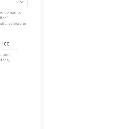
xo de áudio.
tico"
udio, selecione
volume,
etade,