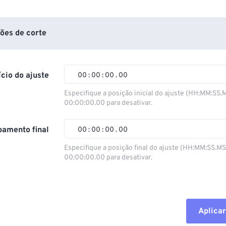
ões de corte
ício do ajuste
00
:
00
:
00
.
00
Especifique a posição inicial do ajuste (HH:MM:SS.
00:00:00.00 para desativar.
00
00
00
00
01
01
01
01
amento final
00
:
00
:
00
.
00
02
02
02
02
Especifique a posição final do ajuste (HH:MM:SS.M
00:00:00.00 para desativar.
03
03
03
03
00
00
00
00
04
04
04
04
01
01
01
01
05
05
05
05
02
02
02
02
Aplicar
06
06
06
06
03
03
03
03