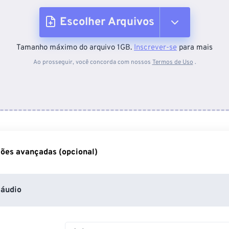
Escolher Arquivos
Tamanho máximo do arquivo 1GB.
Inscrever-se
para mais
Do dispositivo
Ao prosseguir, você concorda com nossos
Termos de Uso
.
Do Dropbox
Do Google Drive
ões avançadas (opcional)
Do OneDrive
áudio
Da URL