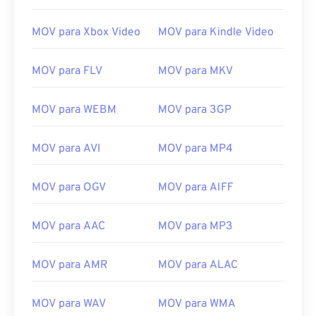
13
13
13
13
13
13
13
13
14
14
14
14
14
14
14
14
MOV para Xbox Video
MOV para Kindle Video
15
15
15
15
15
15
15
15
MOV para FLV
MOV para MKV
16
16
16
16
16
16
16
16
17
17
17
17
17
17
17
17
MOV para WEBM
MOV para 3GP
18
18
18
18
18
18
18
18
19
19
19
19
19
19
19
19
MOV para AVI
MOV para MP4
20
20
20
20
20
20
20
20
MOV para OGV
MOV para AIFF
21
21
21
21
21
21
21
21
22
22
22
22
22
22
22
22
MOV para AAC
MOV para MP3
23
23
23
23
23
23
23
23
MOV para AMR
MOV para ALAC
24
24
24
24
24
24
25
25
25
25
25
25
MOV para WAV
MOV para WMA
26
26
26
26
26
26