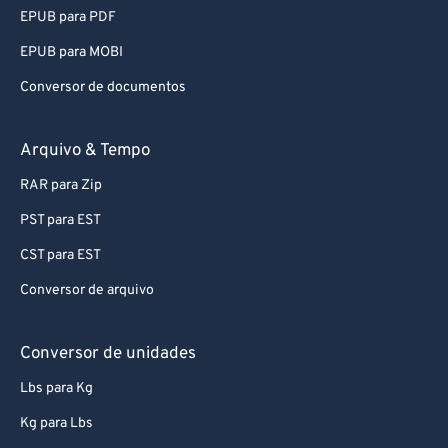
92
92
EPUB para PDF
93
93
EPUB para MOBI
94
94
Conversor de documentos
95
95
96
96
Arquivo & Tempo
97
97
RAR para Zip
98
98
PST para EST
99
99
CST para EST
Conversor de arquivo
Conversor de unidades
Lbs para Kg
Kg para Lbs