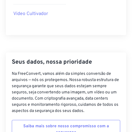
40
40
40
40
40
40
Video Cultivador
41
41
41
41
41
41
42
42
42
42
42
42
43
43
43
43
43
43
44
44
44
44
44
44
45
45
45
45
45
45
Seus dados, nossa prioridade
46
46
46
46
46
46
Na FreeConvert, vamos além da simples conversão de
47
47
47
47
47
47
arquivos — nós os protegemos. Nossa robusta estrutura de
segurança garante que seus dados estejam sempre
48
48
48
48
48
48
seguros, seja convertendo uma imagem, um vídeo ou um
49
49
49
49
49
49
documento. Com criptografia avançada, data centers
seguros e monitoramento rigoroso, cuidamos de todos os
50
50
50
50
50
50
aspectos da segurança dos seus dados.
51
51
51
51
51
51
Saiba mais sobre nosso compromisso com a
52
52
52
52
52
52