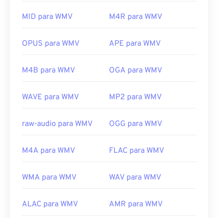
tecnologias e elas não abrem no QuickTime.
WMV também é fácil de converter para outros tipos
de arquivo de vídeo. No entanto, lembre-se de que
MID para WMV
M4R para WMV
Desenvolvido por:
Apple Inc.
o processo de conversão pode causar perda de
Lançamento inicial:
2001
qualidade da imagem. Se precisar de uma
OPUS para WMV
APE para WMV
conversão,
o HandBrake
é uma ferramenta gratuita
Links úteis:
e de código aberto para converter arquivos WMV.
https://en.wikipedia.org/wiki/QuickTime_File_Format
M4B para WMV
OGA para WMV
Desenvolvido por:
Microsoft
https://developer.apple.com/library/archive/documen
CH203-BBCGDDDF
Lançamento inicial:
1999
WAVE para WMV
MP2 para WMV
Links úteis:
raw-audio para WMV
OGG para WMV
https://en.wikipedia.org/wiki/Windows_Media_Video
https://en.wikipedia.org/wiki/Advanced_Systems_Form
M4A para WMV
FLAC para WMV
WMA para WMV
WAV para WMV
ALAC para WMV
AMR para WMV