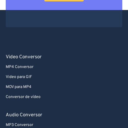
66
66
67
67
68
68
69
69
70
70
71
71
Video Conversor
72
72
MP4 Conversor
73
73
Video para GIF
74
74
MOV para MP4
75
75
Conversor de vídeo
76
76
77
77
Audio Conversor
78
78
MP3 Conversor