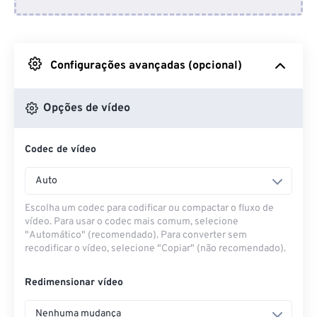
Do Dropbox
Do Google Drive
Configurações avançadas (opcional)
Do OneDrive
Opções de vídeo
Codec de vídeo
Da URL
Auto
Escolha um codec para codificar ou compactar o fluxo de
vídeo. Para usar o codec mais comum, selecione
"Automático" (recomendado). Para converter sem
recodificar o vídeo, selecione "Copiar" (não recomendado).
Redimensionar vídeo
Nenhuma mudança