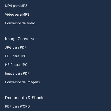
79
79
MP4 para MP3
80
80
Video para MP3
81
81
Conversor de áudio
82
82
83
83
Image Conversor
84
84
JPG para PDF
85
85
PDF para JPG
86
86
HEIC para JPG
87
87
Image para PDF
88
88
Conversor de imagens
89
89
90
90
Documento & Ebook
91
91
PDF para WORD