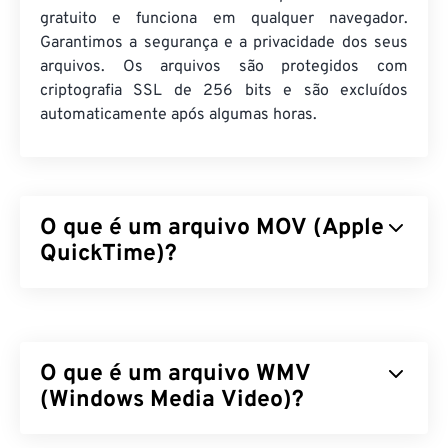
gratuito e funciona em qualquer navegador.
Garantimos a segurança e a privacidade dos seus
arquivos. Os arquivos são protegidos com
criptografia SSL de 256 bits e são excluídos
automaticamente após algumas horas.
O que é um arquivo MOV (Apple
QuickTime)?
O Apple QuickTime (MOV) é um contêiner que
pode armazenar vários tipos de arquivos
multimídia, incluindo
3D
e
realidade virtual (RV)
. É
O que é um arquivo WMV
conhecido por ser útil para salvar arquivos
multimídia no dispositivo do usuário. Uma de suas
(Windows Media Video)?
características marcantes é que ele armazena
dados em "
átomos
" e "trilhas" de filmes, o que
O Windows Media Video (WMV) é um formato de