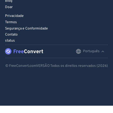
Blog
Doar
Privacidade
Termos
Segurança e Conformidade
Contato
status
Português
English
Deutsch
© FreeConvert.comVERSÃO Todos os direitos reservados (2026)
Español
Français
Português
Italiano