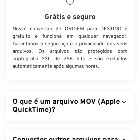
Grátis e seguro
Nosso conversor de ORIGEM para DESTINO é
gratuito e funciona em qualquer navegador.
Garantimos a segurança e a privacidade dos seus
arquivos. Os arquivos são protegidos com
criptografia SSL de 256 bits e são excluídos
automaticamente após algumas horas.
O que é um arquivo MOV (Apple
QuickTime)?
O Apple QuickTime (MOV) é um contêiner que
pode armazenar vários tipos de arquivos
multimídia, incluindo
3D
e
realidade virtual (RV)
. É