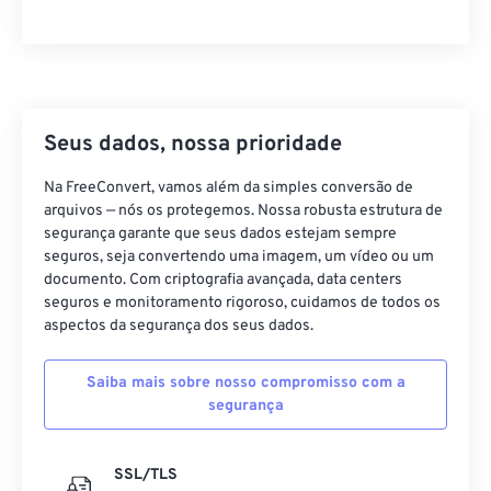
36
36
36
36
36
36
37
37
37
37
37
37
38
38
38
38
38
38
39
39
39
39
39
39
Seus dados, nossa prioridade
40
40
40
40
40
40
Na FreeConvert, vamos além da simples conversão de
41
41
41
41
41
41
arquivos — nós os protegemos. Nossa robusta estrutura de
segurança garante que seus dados estejam sempre
42
42
42
42
42
42
seguros, seja convertendo uma imagem, um vídeo ou um
43
43
43
43
43
43
documento. Com criptografia avançada, data centers
seguros e monitoramento rigoroso, cuidamos de todos os
44
44
44
44
44
44
aspectos da segurança dos seus dados.
45
45
45
45
45
45
Saiba mais sobre nosso compromisso com a
46
46
46
46
46
46
segurança
47
47
47
47
47
47
48
48
48
48
48
48
SSL/TLS