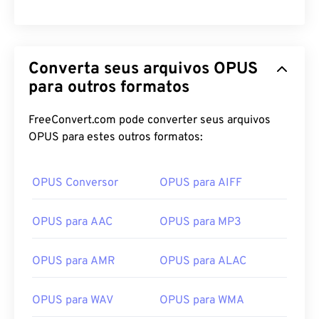
00
00
00
00
00
00
00
00
Converta seus arquivos OPUS
para outros formatos
00
00
00
00
00
00
00
00
01
01
01
01
01
01
01
01
FreeConvert.com pode converter seus arquivos
OPUS para estes outros formatos:
02
02
02
02
02
02
02
02
03
03
03
03
03
03
03
03
OPUS Conversor
OPUS para AIFF
04
04
04
04
04
04
04
04
05
05
05
05
05
05
05
05
OPUS para AAC
OPUS para MP3
06
06
06
06
06
06
06
06
OPUS para AMR
OPUS para ALAC
07
07
07
07
07
07
07
07
08
08
08
08
08
08
08
08
OPUS para WAV
OPUS para WMA
09
09
09
09
09
09
09
09