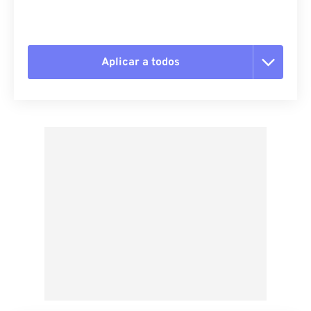
Aplicar a todos
Redefinir todas as opções
Aplicar a partir da predefinição
Salvar como predefinição