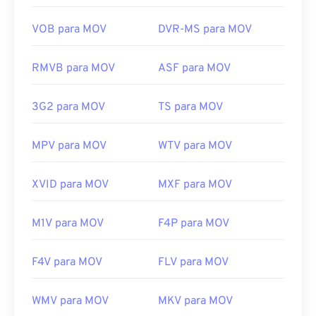
usam a extensão MOV: AutoCAD, AutoFlix e ROSE
Online. Esses tipos de arquivo não têm relação
VOB para MOV
DVR-MS para MOV
entre si, sendo um obsoleto e o outro relacionado a
um jogo online. A Apple não desenvolveu essas
RMVB para MOV
ASF para MOV
tecnologias e elas não abrem no QuickTime.
Desenvolvido por:
Apple Inc.
3G2 para MOV
TS para MOV
Lançamento inicial:
2001
MPV para MOV
WTV para MOV
Links úteis:
https://en.wikipedia.org/wiki/QuickTime_File_Format
XVID para MOV
MXF para MOV
https://developer.apple.com/library/archive/documen
CH203-BBCGDDDF
M1V para MOV
F4P para MOV
F4V para MOV
FLV para MOV
WMV para MOV
MKV para MOV