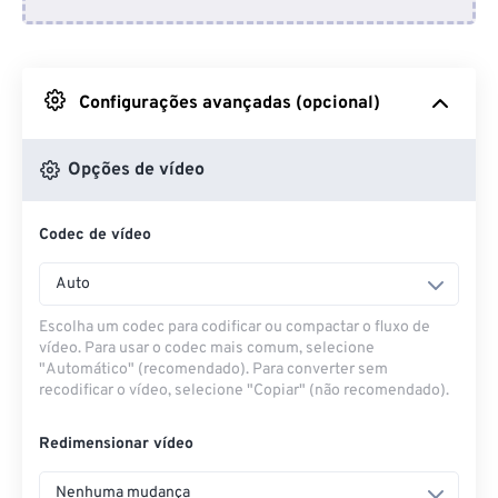
Do Dropbox
Do Google Drive
Configurações avançadas (opcional)
Do OneDrive
Opções de vídeo
Codec de vídeo
Da URL
Auto
Escolha um codec para codificar ou compactar o fluxo de
vídeo. Para usar o codec mais comum, selecione
"Automático" (recomendado). Para converter sem
recodificar o vídeo, selecione "Copiar" (não recomendado).
Redimensionar vídeo
Nenhuma mudança