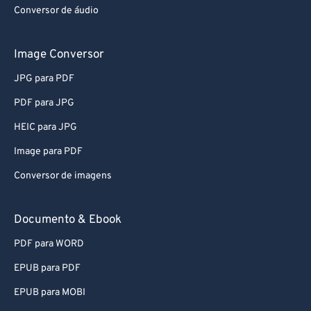
Conversor de áudio
76
76
77
77
Image Conversor
78
78
JPG para PDF
79
79
PDF para JPG
80
80
HEIC para JPG
81
81
Image para PDF
82
82
Conversor de imagens
83
83
84
84
Documento & Ebook
85
85
PDF para WORD
86
86
EPUB para PDF
87
87
EPUB para MOBI
88
88