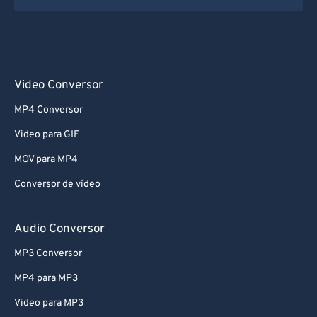
62
62
63
63
64
64
65
65
Video Conversor
66
66
MP4 Conversor
67
67
Video para GIF
68
68
MOV para MP4
69
69
Conversor de vídeo
70
70
71
71
Audio Conversor
72
72
MP3 Conversor
73
73
MP4 para MP3
74
74
Video para MP3
75
75