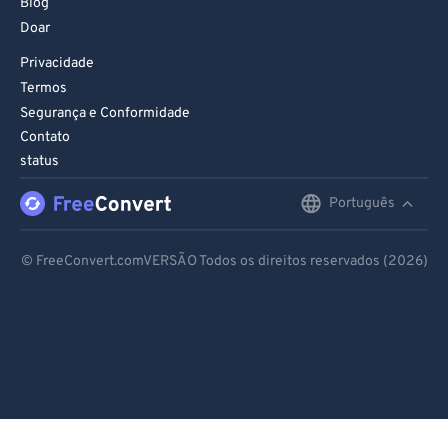
Blog
Doar
Privacidade
Termos
Segurança e Conformidade
Contato
status
Português
English
Deutsch
© FreeConvert.comVERSÃO Todos os direitos reservados (2026)
Español
Français
Português
Italiano