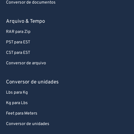
Conversor de documentos
89
89
90
90
Arquivo & Tempo
91
91
RAR para Zip
92
92
PST para EST
93
93
CST para EST
94
94
Conversor de arquivo
95
95
96
96
Conversor de unidades
97
97
Lbs para Kg
98
98
Kg para Lbs
99
99
Feet para Meters
Conversor de unidades