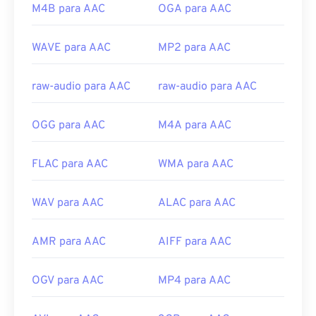
Desenvolvido por:
Comitê de Áudio MPEG
M4B para AAC
OGA para AAC
Links úteis:
ISO/IEC
https://en.wikipedia.org/wiki/MP3
Lançamento inicial:
1997
WAVE para AAC
MP2 para AAC
https://mpeg.chiariglione.org/standards/mpeg-
Links úteis:
a/music-player-application-format.html
raw-audio para AAC
raw-audio para AAC
https://en.wikipedia.org/wiki/Advanced_Audio_Coding
https://www.iso.org/standard/43345.html?
OGG para AAC
M4A para AAC
browse=tc
FLAC para AAC
WMA para AAC
WAV para AAC
ALAC para AAC
AMR para AAC
AIFF para AAC
OGV para AAC
MP4 para AAC