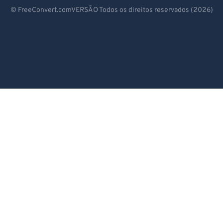
Deutsch
© FreeConvert.comVERSÃO Todos os direitos reservados (2026)
Español
Français
Português
Italiano
Dutch
日本語
简体中文
繁體中文
한국어
Svenska