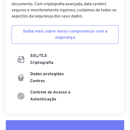
25
25
25
25
25
25
documento. Com criptografia avançada, data centers
seguros e monitoramento rigoroso, cuidamos de todos os
26
26
26
26
26
26
aspectos da segurança dos seus dados.
27
27
27
27
27
27
28
28
28
28
28
28
Saiba mais sobre nosso compromisso com a
segurança
29
29
29
29
29
29
30
30
30
30
30
30
SSL/TLS
31
31
31
31
31
31
Criptografia
32
32
32
32
32
32
Dados protegidos
33
33
33
33
33
33
Centros
34
34
34
34
34
34
Controle de Acesso e
35
35
35
35
35
35
Autenticação
36
36
36
36
36
36
37
37
37
37
37
37
38
38
38
38
38
38