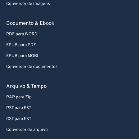
Conversor de imagens
65
65
66
66
Documento & Ebook
67
67
PDF para WORD
68
68
EPUB para PDF
69
69
EPUB para MOBI
70
70
Conversor de documentos
71
71
72
72
Arquivo & Tempo
73
73
RAR para Zip
74
74
PST para EST
75
75
CST para EST
76
76
Conversor de arquivo
77
77