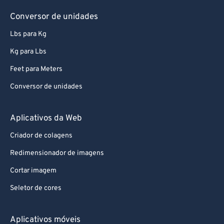
78
78
Conversor de unidades
79
79
Lbs para Kg
80
80
Kg para Lbs
81
81
Feet para Meters
82
82
Conversor de unidades
83
83
84
84
Aplicativos da Web
85
85
Criador de colagens
86
86
Redimensionador de imagens
87
87
Cortar imagem
88
88
Seletor de cores
89
89
90
90
Aplicativos móveis