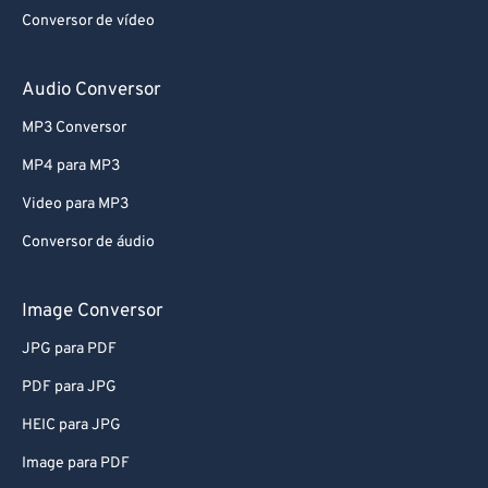
Conversor de vídeo
52
52
52
52
52
52
53
53
53
53
53
53
Audio Conversor
54
54
54
54
54
54
MP3 Conversor
55
55
55
55
55
55
MP4 para MP3
56
56
56
56
56
56
Video para MP3
57
57
57
57
57
57
Conversor de áudio
58
58
58
58
58
58
59
59
59
59
59
59
Image Conversor
60
60
JPG para PDF
61
61
PDF para JPG
62
62
HEIC para JPG
63
63
Image para PDF
64
64