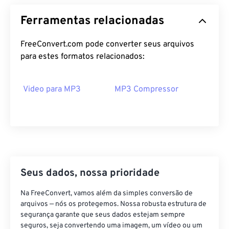
12
12
12
12
12
12
12
12
Ferramentas relacionadas
13
13
13
13
13
13
13
13
14
14
14
14
14
14
14
14
FreeConvert.com pode converter seus arquivos
para estes formatos relacionados:
15
15
15
15
15
15
15
15
16
16
16
16
16
16
16
16
Video para MP3
MP3 Compressor
17
17
17
17
17
17
17
17
18
18
18
18
18
18
18
18
19
19
19
19
19
19
19
19
20
20
20
20
20
20
20
20
21
21
21
21
21
21
21
21
Seus dados, nossa prioridade
22
22
22
22
22
22
22
22
Na FreeConvert, vamos além da simples conversão de
23
23
23
23
23
23
23
23
arquivos — nós os protegemos. Nossa robusta estrutura de
24
24
24
24
24
24
segurança garante que seus dados estejam sempre
seguros, seja convertendo uma imagem, um vídeo ou um