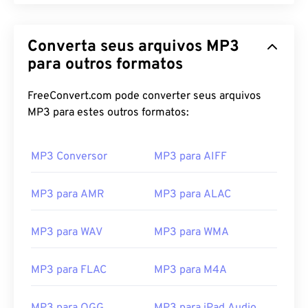
Converta seus arquivos MP3
para outros formatos
FreeConvert.com pode converter seus arquivos
MP3 para estes outros formatos:
MP3 Conversor
MP3 para AIFF
MP3 para AMR
MP3 para ALAC
MP3 para WAV
MP3 para WMA
MP3 para FLAC
MP3 para M4A
00
00
00
00
00
00
00
00