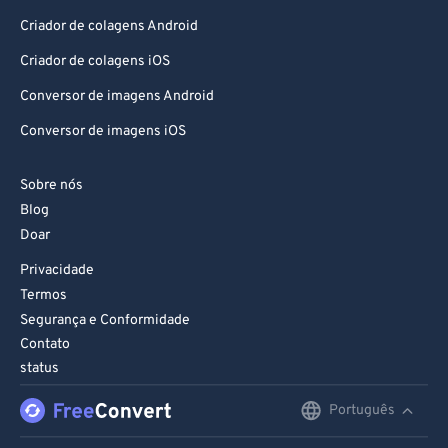
91
91
Criador de colagens Android
92
92
Criador de colagens iOS
93
93
Conversor de imagens Android
94
94
Conversor de imagens iOS
95
95
96
96
Sobre nós
97
97
Blog
Doar
98
98
Privacidade
99
99
Termos
Segurança e Conformidade
Contato
status
Português
English