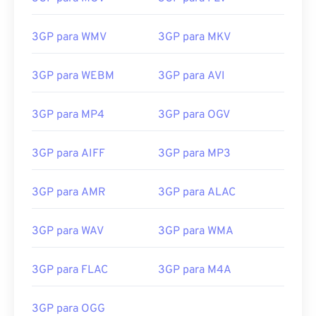
3GP para WMV
3GP para MKV
00
00
00
00
00
00
00
00
3GP para WEBM
3GP para AVI
3GP para MP4
3GP para OGV
00
00
00
00
00
00
00
00
01
01
01
01
01
01
01
01
3GP para AIFF
3GP para MP3
02
02
02
02
02
02
02
02
3GP para AMR
3GP para ALAC
03
03
03
03
03
03
03
03
04
04
04
04
04
04
04
04
3GP para WAV
3GP para WMA
05
05
05
05
05
05
05
05
3GP para FLAC
3GP para M4A
06
06
06
06
06
06
06
06
07
07
07
07
07
07
07
07
3GP para OGG