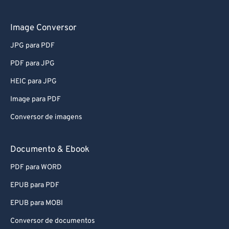
61
61
62
62
Image Conversor
63
63
JPG para PDF
64
64
PDF para JPG
65
65
HEIC para JPG
66
66
Image para PDF
67
67
Conversor de imagens
68
68
69
69
Documento & Ebook
70
70
PDF para WORD
71
71
EPUB para PDF
72
72
EPUB para MOBI
73
73
Conversor de documentos