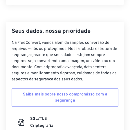
21
21
21
21
21
21
21
21
22
22
22
22
22
22
22
22
23
23
23
23
23
23
23
23
24
24
24
24
24
24
Seus dados, nossa prioridade
25
25
25
25
25
25
Na FreeConvert, vamos além da simples conversão de
arquivos — nós os protegemos. Nossa robusta estrutura de
26
26
26
26
26
26
segurança garante que seus dados estejam sempre
27
27
27
27
27
27
seguros, seja convertendo uma imagem, um vídeo ou um
documento. Com criptografia avançada, data centers
28
28
28
28
28
28
seguros e monitoramento rigoroso, cuidamos de todos os
29
29
29
29
29
29
aspectos da segurança dos seus dados.
30
30
30
30
30
30
Saiba mais sobre nosso compromisso com a
31
31
31
31
31
31
segurança
32
32
32
32
32
32
33
33
33
33
33
33
SSL/TLS
Criptografia
34
34
34
34
34
34