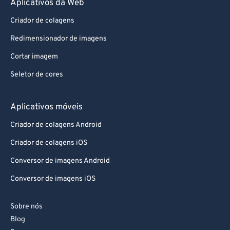
Aplicativos da Web
87
87
88
88
Criador de colagens
89
89
Redimensionador de imagens
90
90
Cortar imagem
91
91
Seletor de cores
92
92
Aplicativos móveis
93
93
94
94
Criador de colagens Android
95
95
Criador de colagens iOS
96
96
Conversor de imagens Android
97
97
Conversor de imagens iOS
98
98
Sobre nós
99
99
Blog