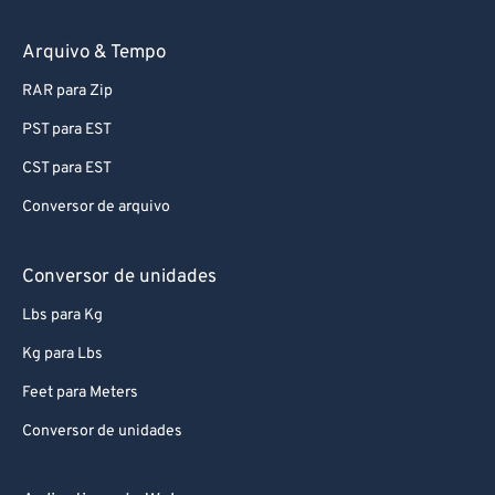
74
74
75
75
Arquivo & Tempo
76
76
RAR para Zip
77
77
PST para EST
78
78
CST para EST
79
79
Conversor de arquivo
80
80
81
81
Conversor de unidades
82
82
Lbs para Kg
83
83
Kg para Lbs
84
84
Feet para Meters
85
85
Conversor de unidades
86
86