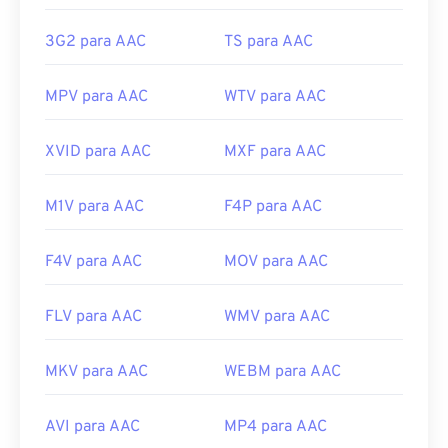
ISO/IEC
https://en.wikipedia.org/wiki/3GP_and_3G2
Lançamento inicial:
1997
3G2 para AAC
TS para AAC
https://www.3gpp.org/
Links úteis:
MPV para AAC
WTV para AAC
https://en.wikipedia.org/wiki/Advanced_Audio_Coding
https://www.iso.org/standard/43345.html?
XVID para AAC
MXF para AAC
browse=tc
M1V para AAC
F4P para AAC
F4V para AAC
MOV para AAC
FLV para AAC
WMV para AAC
MKV para AAC
WEBM para AAC
AVI para AAC
MP4 para AAC