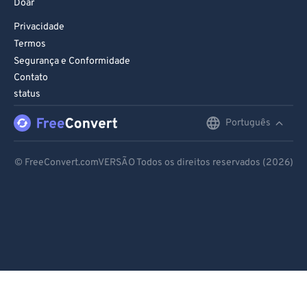
Doar
Privacidade
Termos
Segurança e Conformidade
Contato
status
Português
English
Deutsch
© FreeConvert.comVERSÃO Todos os direitos reservados (2026)
Español
Français
Português
Italiano
Dutch