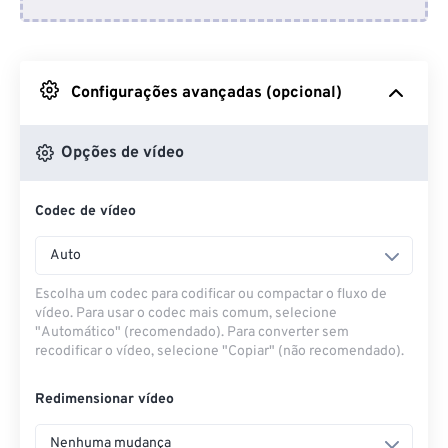
Do Dropbox
Do Google Drive
Configurações avançadas (opcional)
Do OneDrive
Opções de vídeo
Codec de vídeo
Da URL
Auto
Escolha um codec para codificar ou compactar o fluxo de
vídeo. Para usar o codec mais comum, selecione
"Automático" (recomendado). Para converter sem
recodificar o vídeo, selecione "Copiar" (não recomendado).
Redimensionar vídeo
Nenhuma mudança