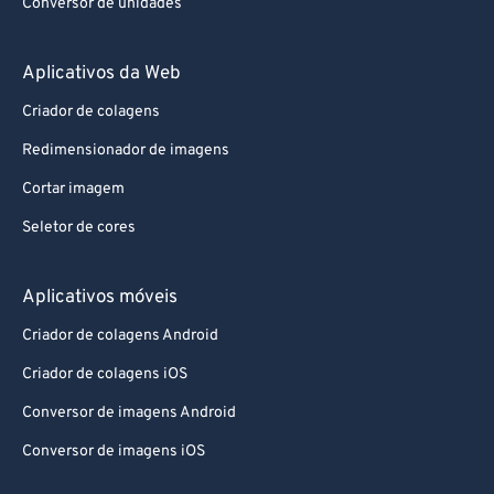
Conversor de unidades
91
91
92
92
Aplicativos da Web
93
93
Criador de colagens
94
94
Redimensionador de imagens
95
95
Cortar imagem
96
96
Seletor de cores
97
97
98
98
Aplicativos móveis
99
99
Criador de colagens Android
Criador de colagens iOS
Conversor de imagens Android
Conversor de imagens iOS