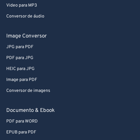
Video para MP3
65
65
66
66
Conversor de áudio
67
67
Image Conversor
68
68
JPG para PDF
69
69
PDF para JPG
70
70
HEIC para JPG
71
71
Image para PDF
72
72
73
73
Conversor de imagens
74
74
Documento & Ebook
75
75
PDF para WORD
76
76
EPUB para PDF
77
77