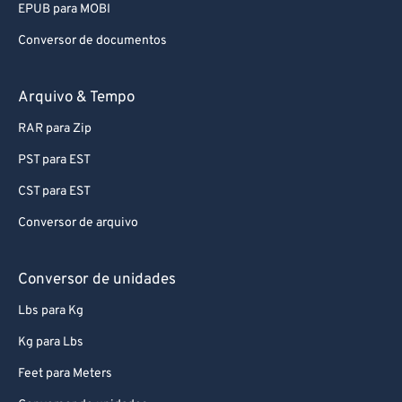
EPUB para MOBI
78
78
Conversor de documentos
79
79
80
80
Arquivo & Tempo
81
81
RAR para Zip
82
82
PST para EST
83
83
CST para EST
84
84
Conversor de arquivo
85
85
86
86
Conversor de unidades
87
87
Lbs para Kg
88
88
Kg para Lbs
89
89
Feet para Meters
90
90