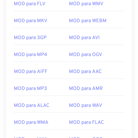
12
12
12
12
12
12
12
12
MOD para FLV
MOD para WMV
13
13
13
13
13
13
13
13
MOD para MKV
MOD para WEBM
14
14
14
14
14
14
14
14
15
15
15
15
15
15
15
15
MOD para 3GP
MOD para AVI
16
16
16
16
16
16
16
16
MOD para MP4
MOD para OGV
17
17
17
17
17
17
17
17
18
18
18
18
18
18
18
18
MOD para AIFF
MOD para AAC
19
19
19
19
19
19
19
19
20
20
20
20
20
20
20
20
MOD para MP3
MOD para AMR
21
21
21
21
21
21
21
21
MOD para ALAC
MOD para WAV
22
22
22
22
22
22
22
22
23
23
23
23
23
23
23
23
MOD para WMA
MOD para FLAC
24
24
24
24
24
24