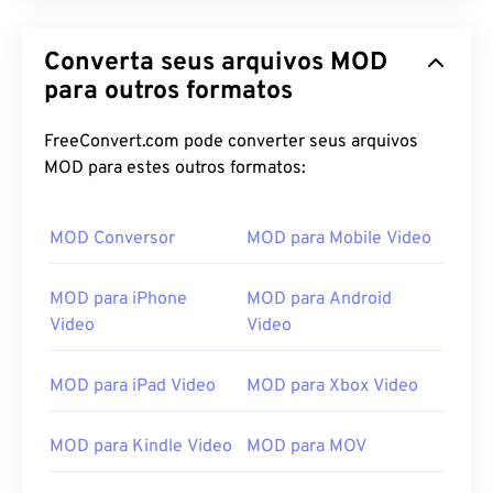
00
00
00
00
00
00
00
00
Converta seus arquivos MOD
para outros formatos
01
01
01
01
01
01
01
01
02
02
02
02
02
02
02
02
FreeConvert.com pode converter seus arquivos
03
03
03
03
03
03
03
03
MOD para estes outros formatos:
04
04
04
04
04
04
04
04
MOD Conversor
MOD para Mobile Video
05
05
05
05
05
05
05
05
06
06
06
06
06
06
06
06
MOD para iPhone
MOD para Android
07
07
07
07
07
07
07
07
Video
Video
08
08
08
08
08
08
08
08
MOD para iPad Video
MOD para Xbox Video
09
09
09
09
09
09
09
09
10
10
10
10
10
10
10
10
MOD para Kindle Video
MOD para MOV
11
11
11
11
11
11
11
11