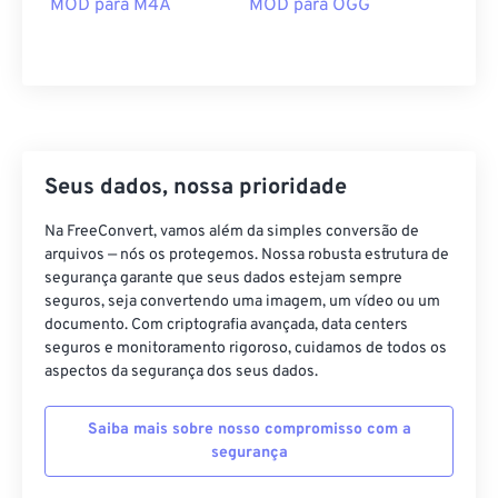
25
25
25
25
25
25
MOD para M4A
MOD para OGG
26
26
26
26
26
26
27
27
27
27
27
27
28
28
28
28
28
28
29
29
29
29
29
29
Seus dados, nossa prioridade
30
30
30
30
30
30
31
31
31
31
31
31
Na FreeConvert, vamos além da simples conversão de
arquivos — nós os protegemos. Nossa robusta estrutura de
32
32
32
32
32
32
segurança garante que seus dados estejam sempre
seguros, seja convertendo uma imagem, um vídeo ou um
33
33
33
33
33
33
documento. Com criptografia avançada, data centers
34
34
34
34
34
34
seguros e monitoramento rigoroso, cuidamos de todos os
aspectos da segurança dos seus dados.
35
35
35
35
35
35
36
36
36
36
36
36
Saiba mais sobre nosso compromisso com a
segurança
37
37
37
37
37
37
38
38
38
38
38
38