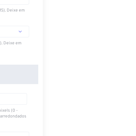
MS). Deixe em
S). Deixe em
ixels (0 -
 arredondados