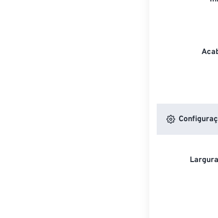
Acab
Configuraç
Largura