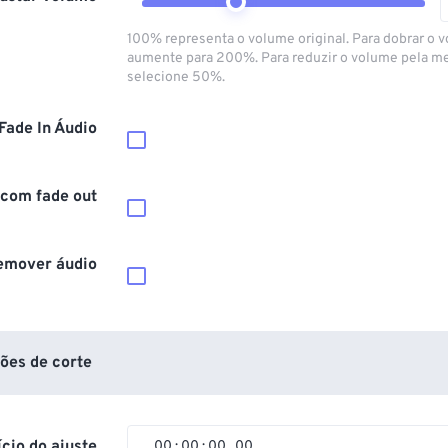
100% representa o volume original. Para dobrar o 
aumente para 200%. Para reduzir o volume pela m
selecione 50%.
Fade In Áudio
 com fade out
emover áudio
ões de corte
ício do ajuste
00
:
00
:
00
.
00