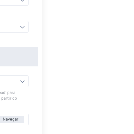
oad' para
 partir do
Navegar