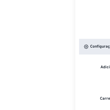
Configuraç
Adic
Carre