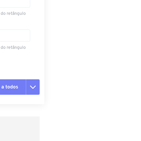
 do retângulo
 do retângulo
 a todos
 as opções
da predefinição
definição