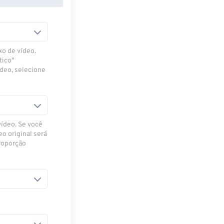
xo de vídeo.
tico"
ídeo, selecione
vídeo. Se você
eo original será
proporção