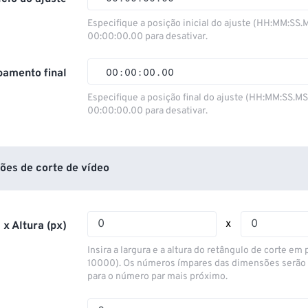
00
00
00
00
Especifique a posição inicial do ajuste (HH:MM:SS.
00:00:00.00 para desativar.
01
01
01
01
02
02
02
02
amento final
00
:
00
:
00
.
00
03
03
03
03
00
00
00
00
Especifique a posição final do ajuste (HH:MM:SS.M
00:00:00.00 para desativar.
04
04
04
04
01
01
01
01
05
05
05
05
02
02
02
02
06
06
06
06
03
03
03
03
ões de corte de vídeo
07
07
07
07
04
04
04
04
08
08
08
08
05
05
05
05
x
 x Altura (px)
09
09
09
09
06
06
06
06
Insira a largura e a altura do retângulo de corte em p
10
10
10
10
07
07
07
07
10000). Os números ímpares das dimensões serão
para o número par mais próximo.
11
11
11
11
08
08
08
08
12
12
12
12
09
09
09
09