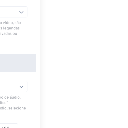
o vídeo, são
as legendas
ivadas ou
xo de áudio.
tico"
udio, selecione