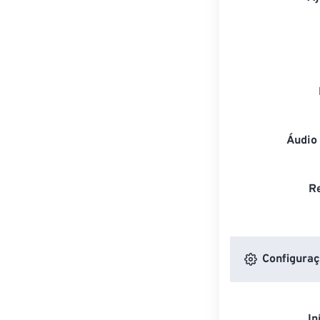
Áudio
R
Configuraç
In