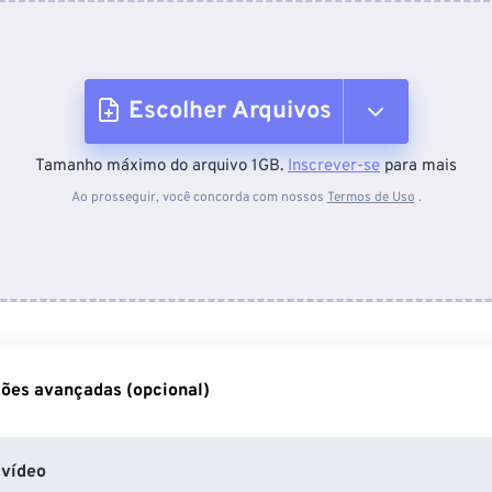
Escolher Arquivos
Tamanho máximo do arquivo 1GB.
Inscrever-se
para mais
Do dispositivo
Ao prosseguir, você concorda com nossos
Termos de Uso
.
Do Dropbox
Do Google Drive
ões avançadas (opcional)
Do OneDrive
vídeo
Da URL