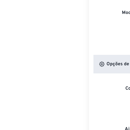
Mod
Opções de 
C
Aj