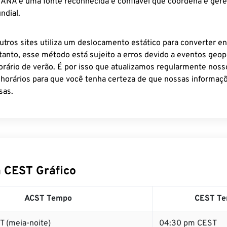
 IANA é uma fonte reconhecida e confiável que coordena e ger
ndial.
utros sites utiliza um deslocamento estático para converter en
tanto, esse método está sujeito a erros devido a eventos geopo
rário de verão. É por isso que atualizamos regularmente noss
 horários para que você tenha certeza de que nossas informaçõ
sas.
 CEST Gráfico
ACST Tempo
CEST T
T (meia-noite)
04:30 pm CEST