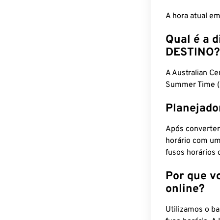
A hora atual e
Qual é a d
DESTINO?
A Australian C
Summer Time (
Planejado
Após converter
horário com um
fusos horários 
Por que v
online?
Utilizamos o b