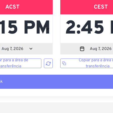
ACST
CEST
r para a área de
Copiar para a área 
ransferência
transferência
nk