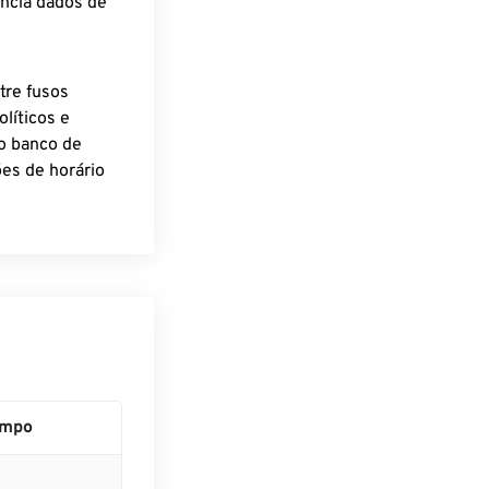
encia dados de
tre fusos
líticos e
o banco de
es de horário
empo