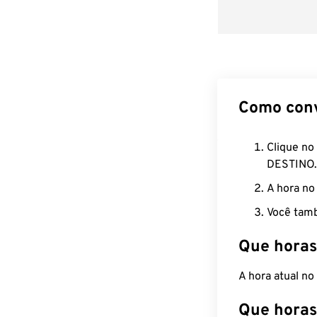
Como con
Clique no
DESTINO.
A hora no
Você tamb
Que horas
A hora atual n
Que horas