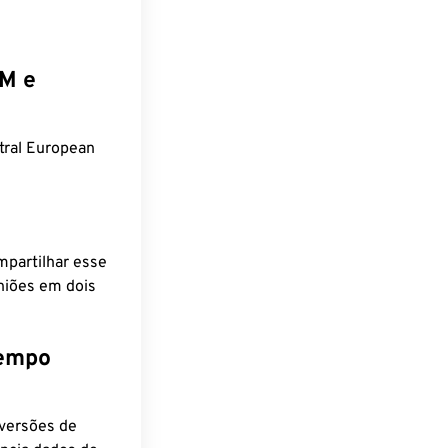
EM e
tral European
mpartilhar esse
niões em dois
tempo
nversões de