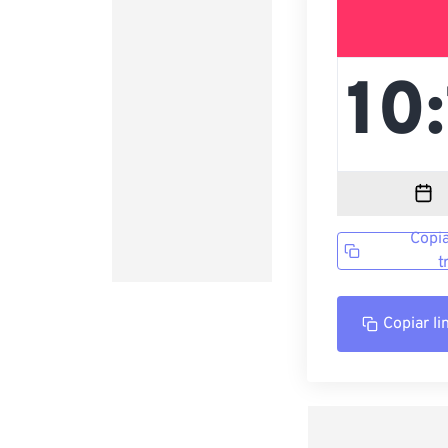
Copia
t
Copiar li