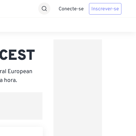
Conecte-se
Inscrever-se
 CEST
tral European
a hora.