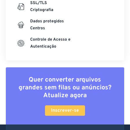
SSL/TLS
Criptografia
Dados protegidos
Centros
Controle de Acesso e
Autenticação
Quer converter arquivos
grandes sem filas ou anúncios?
Atualize agora
Inscrever-se