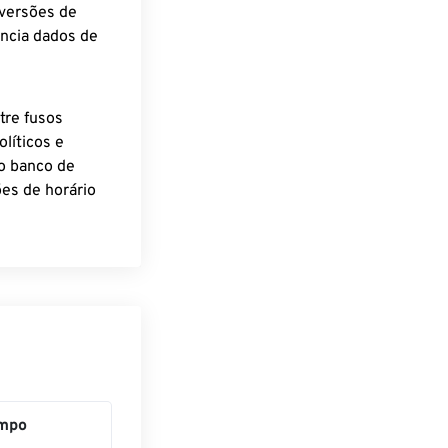
nversões de
encia dados de
tre fusos
líticos e
o banco de
es de horário
mpo