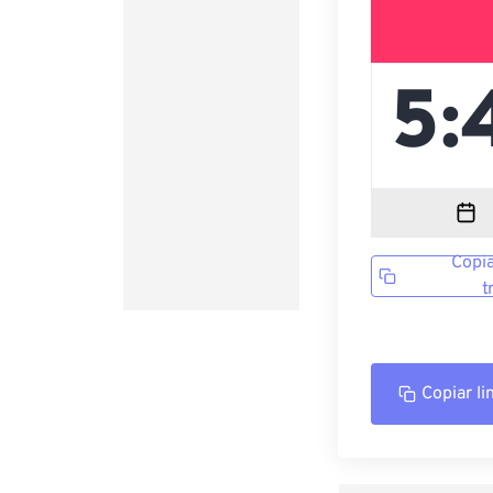
Copia
t
Copiar li