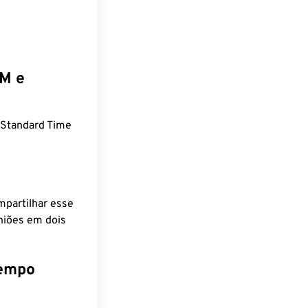
EM e
 Standard Time
mpartilhar esse
niões em dois
tempo