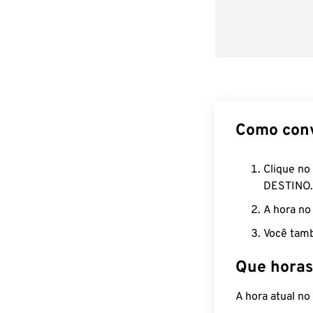
Como con
Clique no
DESTINO.
A hora no
Você tamb
Que horas
A hora atual n