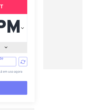
T
de
tá em uso agora