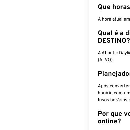
Que horas
A hora atual e
Qual é a d
DESTINO?
A Atlantic Day
(ALVO).
Planejado
Após converter
horário com um
fusos horários 
Por que v
online?