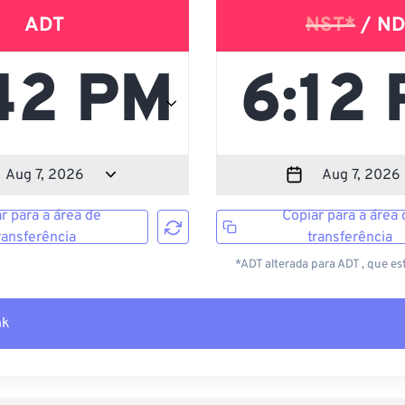
ADT
NST*
/ ND
r para a área de
Copiar para a área 
ransferência
transferência
*ADT alterada para ADT , que es
nk