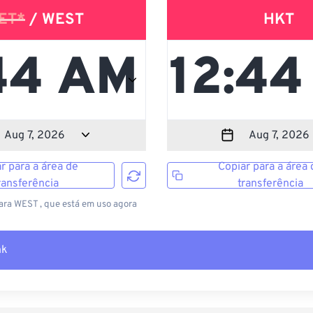
ET*
/ WEST
HKT
r para a área de
Copiar para a área 
ransferência
transferência
ara WEST , que está em uso agora
nk