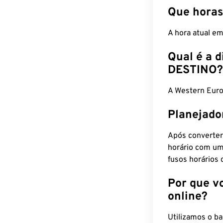
Que horas
A hora atual e
Qual é a d
DESTINO?
A Western Eur
Planejado
Após converter
horário com um
fusos horários 
Por que v
online?
Utilizamos o b