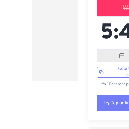
W
Copia
t
*WET alterada p
Copiar li