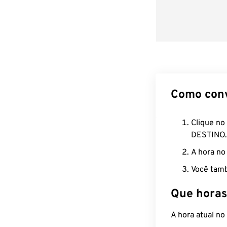
Como con
Clique no
DESTINO.
A hora no
Você tamb
Que horas
A hora atual n