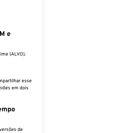
EM e
ime (ALVO).
mpartilhar esse
niões em dois
tempo
nversões de