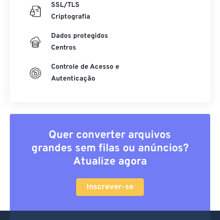
SSL/TLS
Criptografia
Dados protegidos
Centros
Controle de Acesso e
Autenticação
Quer converter arquivos
grandes sem filas ou anúncios?
Atualize agora
Inscrever-se