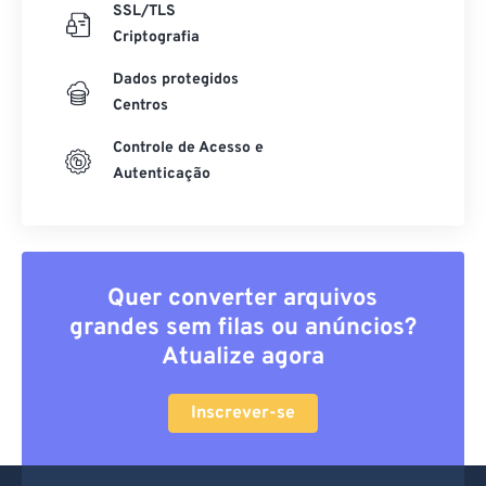
SSL/TLS
Criptografia
Dados protegidos
Centros
Controle de Acesso e
Autenticação
Quer converter arquivos
grandes sem filas ou anúncios?
Atualize agora
Inscrever-se