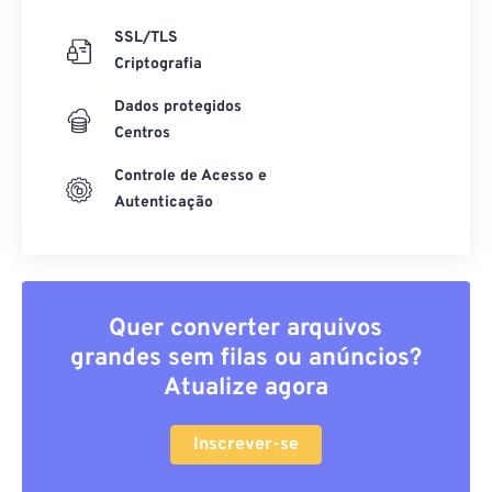
SSL/TLS
Criptografia
Dados protegidos
Centros
Controle de Acesso e
Autenticação
Quer converter arquivos
grandes sem filas ou anúncios?
Atualize agora
Inscrever-se