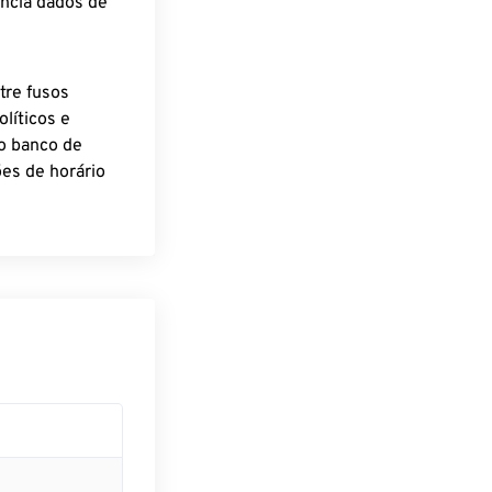
encia dados de
tre fusos
líticos e
o banco de
es de horário