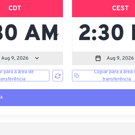
CDT
CEST
r para a área de
Copiar para a área 
ransferência
transferência
nk