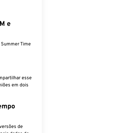
EM e
n Summer Time
mpartilhar esse
niões em dois
tempo
nversões de