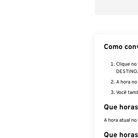
Como con
Clique no
DESTINO.
A hora no
Você tamb
Que horas
A hora atual n
Que horas