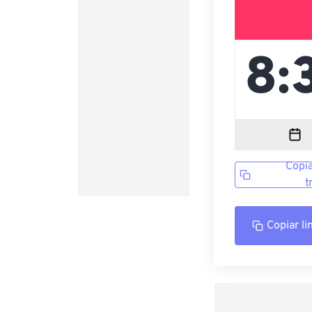
Copia
t
Copiar li