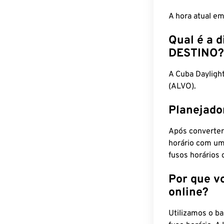
A hora atual e
Qual é a d
DESTINO?
A Cuba Daylig
(ALVO).
Planejado
Após converter
horário com um
fusos horários 
Por que v
online?
Utilizamos o b