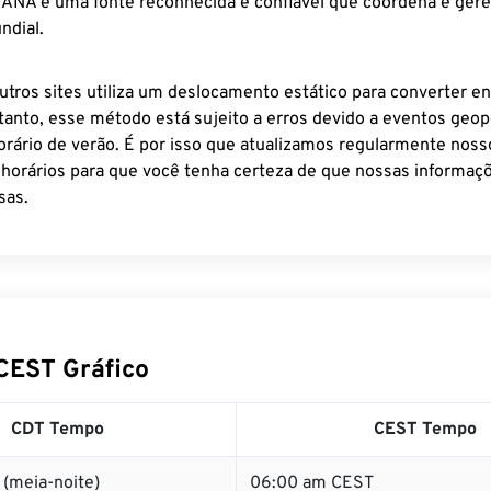
 IANA é uma fonte reconhecida e confiável que coordena e ger
ndial.
utros sites utiliza um deslocamento estático para converter en
tanto, esse método está sujeito a erros devido a eventos geopo
rário de verão. É por isso que atualizamos regularmente noss
 horários para que você tenha certeza de que nossas informaçõ
sas.
CEST Gráfico
CDT Tempo
CEST Tempo
(meia-noite)
06:00 am CEST