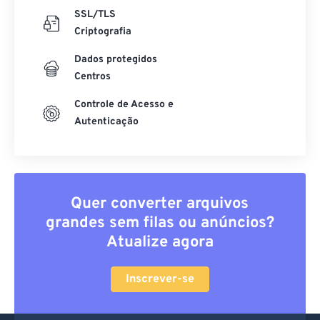
SSL/TLS
Criptografia
Dados protegidos
Centros
Controle de Acesso e
Autenticação
Quer converter arquivos
grandes sem filas ou anúncios?
Atualize agora
Inscrever-se