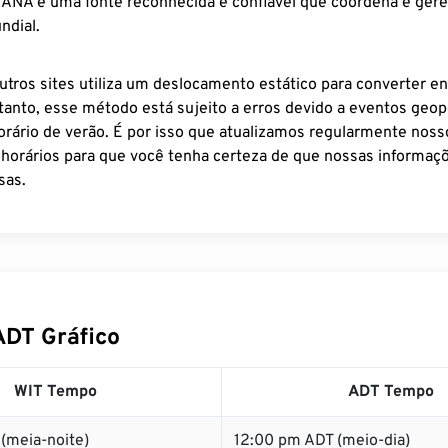
 IANA é uma fonte reconhecida e confiável que coordena e ger
ndial.
utros sites utiliza um deslocamento estático para converter en
tanto, esse método está sujeito a erros devido a eventos geopo
rário de verão. É por isso que atualizamos regularmente noss
 horários para que você tenha certeza de que nossas informaçõ
sas.
ADT Gráfico
WIT Tempo
ADT Tempo
(meia-noite)
12:00 pm ADT (meio-dia)