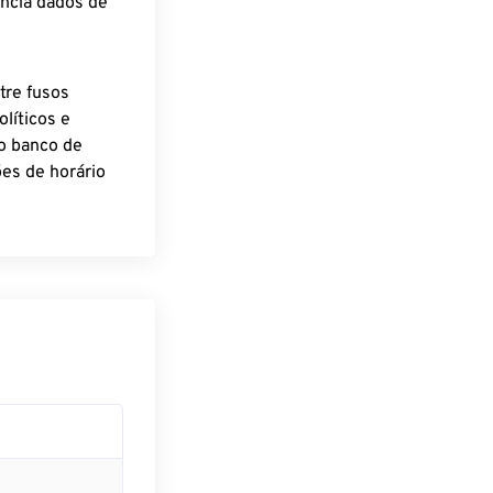
encia dados de
tre fusos
líticos e
o banco de
es de horário