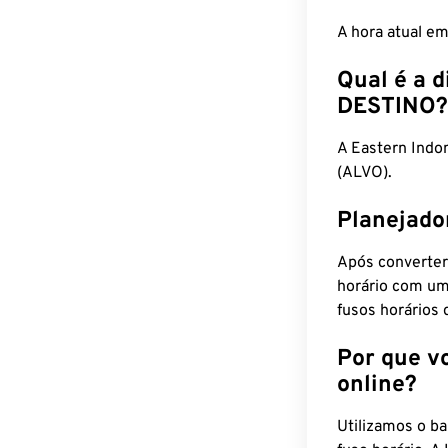
A hora atual e
Qual é a d
DESTINO?
A Eastern Indo
(ALVO).
Planejado
Após converter
horário com um
fusos horários 
Por que v
online?
Utilizamos o b