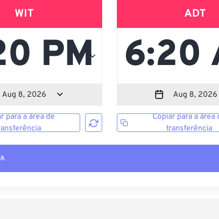
WIT
ADT
r para a área de
Copiar para a área 
ransferência
transferência
nk