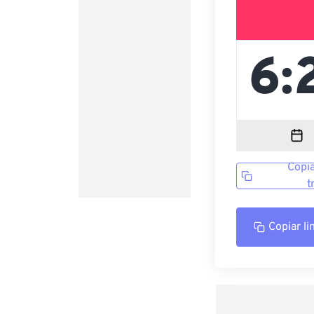
Copia
t
Copiar li