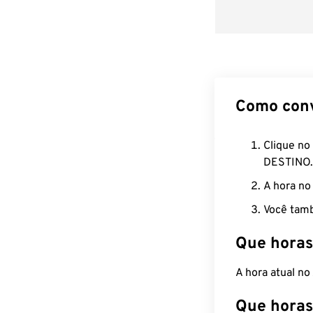
Como con
Clique no
DESTINO.
A hora no
Você tamb
Que horas
A hora atual n
Que horas