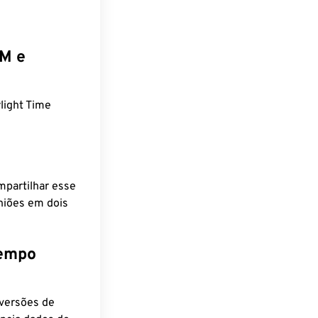
EM e
light Time
mpartilhar esse
niões em dois
tempo
nversões de