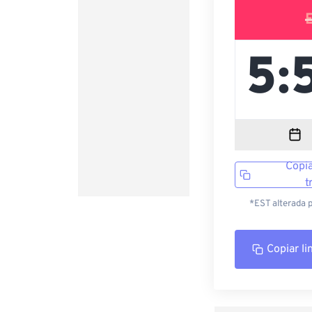
Copia
t
*EST alterada 
Copiar li