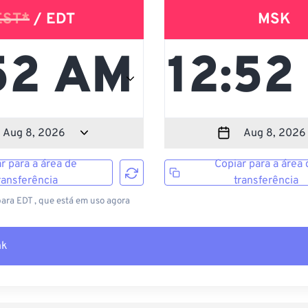
EST*
/ EDT
MSK
r para a área de
Copiar para a área 
ransferência
transferência
para EDT , que está em uso agora
nk