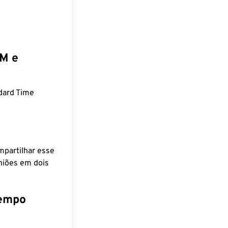
EM e
dard Time
mpartilhar esse
niões em dois
tempo