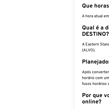
Que horas
A hora atual e
Qual é a d
DESTINO?
A Eastern Sta
(ALVO).
Planejado
Após converter
horário com um
fusos horários 
Por que v
online?