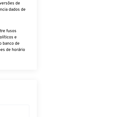
nversões de
encia dados de
tre fusos
líticos e
o banco de
es de horário