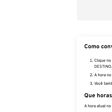
Como con
Clique no
DESTINO.
A hora no
Você tamb
Que horas
A hora atual n