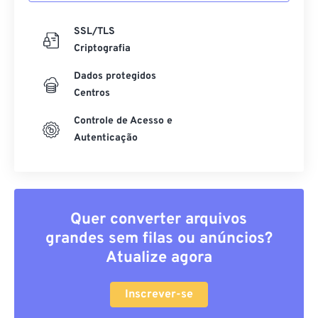
SSL/TLS
Criptografia
Dados protegidos
Centros
Controle de Acesso e
Autenticação
Quer converter arquivos
grandes sem filas ou anúncios?
Atualize agora
Inscrever-se