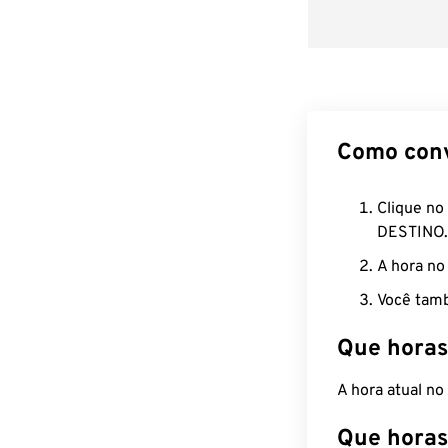
Como con
Clique no
DESTINO.
A hora no
Você tamb
Que horas
A hora atual n
Que horas