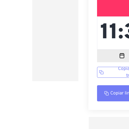
Copia
t
Copiar li