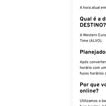
A hora atual e
Qual é a d
DESTINO?
A Western Eur
Time (ALVO).
Planejado
Após converter
horário com um
fusos horários 
Por que v
online?
Utilizamos o b