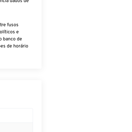
encia dados de
tre fusos
líticos e
o banco de
es de horário