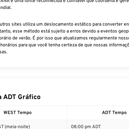
 IANA é uma fonte reconhecida e confiável que coordena e ger
ndial.
utros sites utiliza um deslocamento estático para converter en
tanto, esse método está sujeito a erros devido a eventos geopo
rário de verão. É por isso que atualizamos regularmente noss
 horários para que você tenha certeza de que nossas informaçõ
sas.
 ADT Gráfico
WEST Tempo
ADT Tempo
T (meia-noite)
08:00 pm ADT