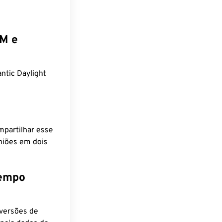
EM e
tic Daylight
mpartilhar esse
niões em dois
tempo
nversões de