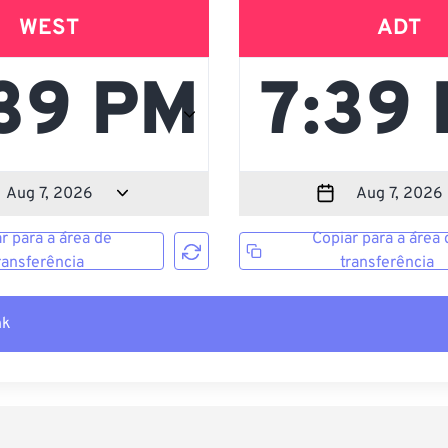
WEST
ADT
r para a área de
Copiar para a área 
ransferência
transferência
nk