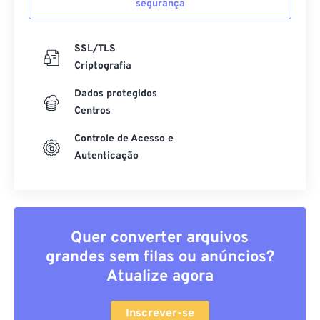
segurança
SSL/TLS
Criptografia
Dados protegidos
Centros
Controle de Acesso e
Autenticação
Quer converter arquivos
grandes sem filas ou anúncios?
Atualize agora
Inscrever-se