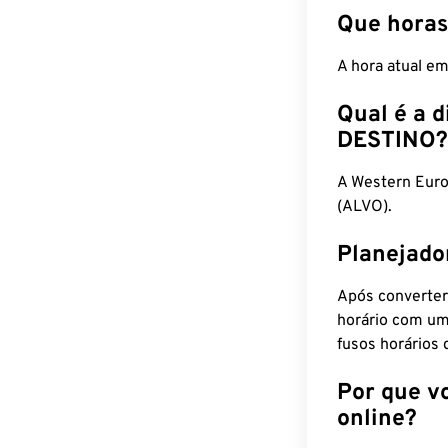
Que horas
A hora atual e
Qual é a d
DESTINO?
A Western Euro
(ALVO).
Planejado
Após converter
horário com um
fusos horários 
Por que v
online?