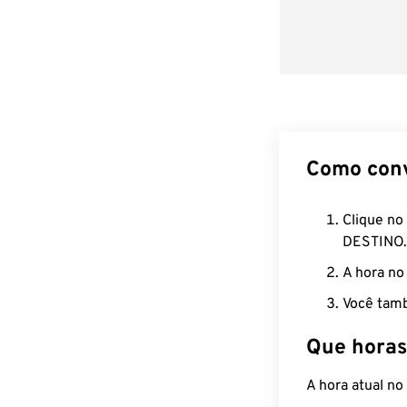
Como con
Clique no
DESTINO.
A hora no
Você tamb
Que horas
A hora atual n