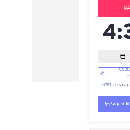
W
Copia
t
*WET alterada p
Copiar li