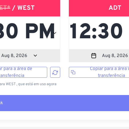
ET*
/ WEST
ADT
r para a área de
Copiar para a área 
ransferência
transferência
ara WEST , que está em uso agora
nk