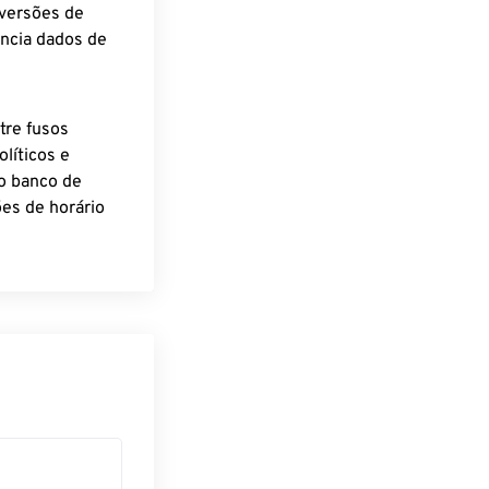
nversões de
encia dados de
tre fusos
líticos e
o banco de
es de horário