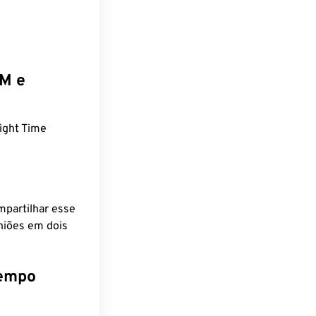
EM e
ight Time
mpartilhar esse
niões em dois
tempo