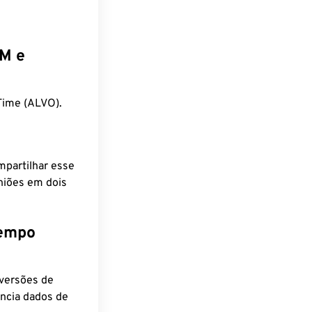
EM e
Time (ALVO).
mpartilhar esse
niões em dois
tempo
nversões de
encia dados de