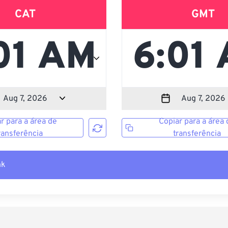
CAT
GMT
r para a área de
Copiar para a área 
ransferência
transferência
nk