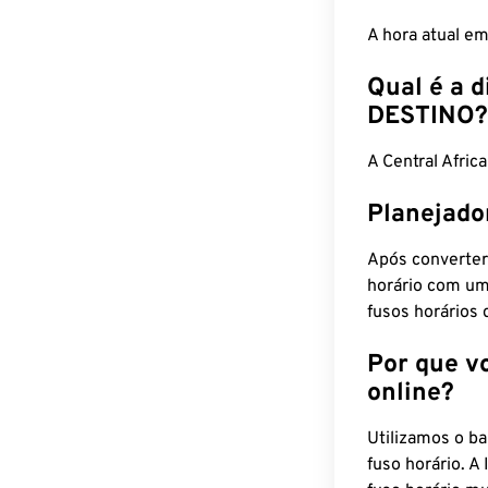
A hora atual e
Qual é a d
DESTINO?
A Central Afri
Planejado
Após converter
horário com um
fusos horários 
Por que v
online?
Utilizamos o b
fuso horário. A