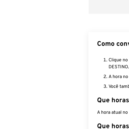
Como con
Clique no
DESTINO.
A hora no
Você tamb
Que horas
A hora atual n
Que horas