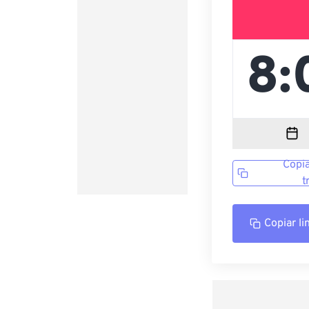
Copia
t
Copiar li