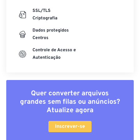
SSL/TLS
Criptografia
Dados protegidos
Centros
Controle de Acesso e
Autenticação
Quer converter arquivos
grandes sem filas ou anúncios?
Atualize agora
Inscrever-se