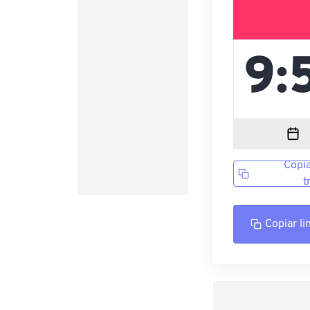
Copia
t
Copiar li