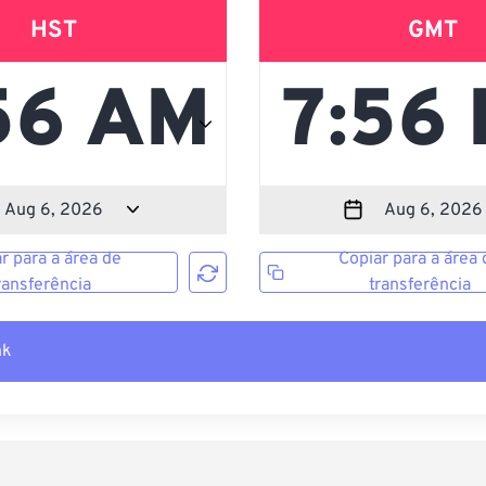
HST
GMT
r para a área de
Copiar para a área 
ransferência
transferência
nk