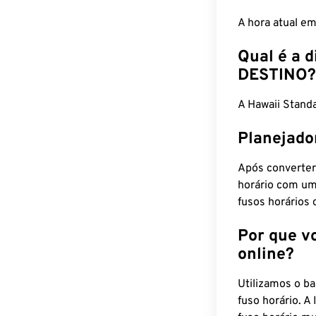
A hora atual e
Qual é a d
DESTINO?
A Hawaii Stan
Planejado
Após converter
horário com um
fusos horários 
Por que v
online?
Utilizamos o b
fuso horário. A