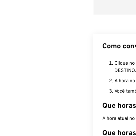
Como con
Clique no
DESTINO.
A hora no
Você tamb
Que horas
A hora atual n
Que horas