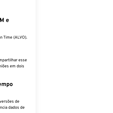
EM e
n Time (ALVO).
mpartilhar esse
niões em dois
tempo
nversões de
encia dados de