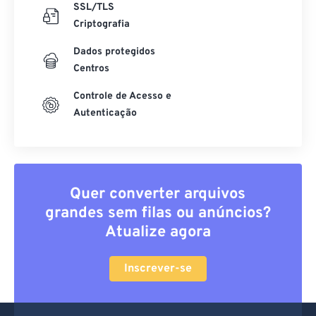
SSL/TLS
Criptografia
Dados protegidos
Centros
Controle de Acesso e
Autenticação
Quer converter arquivos
grandes sem filas ou anúncios?
Atualize agora
Inscrever-se