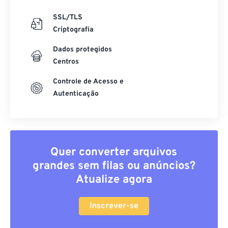
SSL/TLS
Criptografia
Dados protegidos
Centros
Controle de Acesso e
Autenticação
Quer converter arquivos
grandes sem filas ou anúncios?
Atualize agora
Inscrever-se